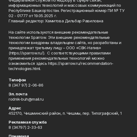
Федеральной службы по надзору в сфере связи,
информационных технологий и массовых коммуникаций по
Республике Башкортостан. Регистрационный номер ПИ № ТУ
02 - 01777 от 19.05.2025 г.
Главный редактор: Хамитова Дильбар Равиловна
На сайте используются внешние рекомендательные
технологии Sparrow. Эти внешние рекомендательные
технологии внедрены владельцем сайта, но разработаны и
принадлежат третьему лицу – ООО «СВК-Натив»
(https://sparrow.ru/). С соответствующими правилами
применения рекомендательных технологий можно
ознакомиться здесь https://sparrow.ru/recommendation-
technologies.html.
Телефон
8 (347 97) 2-06-86
Эл. почта
rodnik-buh@mail.ru
Адрес
452170, Чишминский район, п. Чишмы, пер. Типографский, 1
Рекламная служба
8 (34797) 2-33-63
Приемная