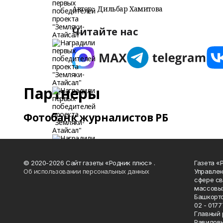
Автор:
Дильбар Хамитова
Читайте нас
Партнеры
Фотобанк журналистов РБ
© 2020-2026 Сайт газеты «Родник плюс» .
Газета «
Об использовании персональных данных
Управлен
сфере св
массовых
Башкорто
02 - 0177
Главный 
Равилов