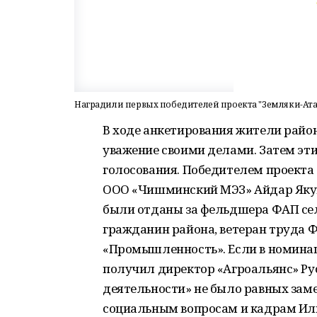
Наградили первых победителей проекта "Земляки-Ата
В ходе анкетирования жители район
уважение своими делами. Затем эт
голосования. Победителем проекта
ООО «Чишминский МЭЗ» Айдар Якуп
были отданы за фельдшера ФАП сел
гражданин района, ветеран труда 
«Промышленность». Если в номина
получил директор «Агроальянс» Ру
деятельности» не было равных зам
социальным вопросам и кадрам Ил