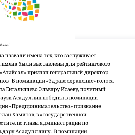
йсал"
а назвали имена тех, кто заслуживает
и имена были выставлены для рейтингового
 «Атайсал» признан генеральный директор
ов. В номинации «Здравоохранение» голоса
а Енгалышево Эльвиру Исаеву, почетный
Фаузи Асадуллин победил в номинации
ции «Предпринимательство» признание
слан Хамитов, в «Государственной
естителю главы администрации по
ьдару Асадулллину. В номинации