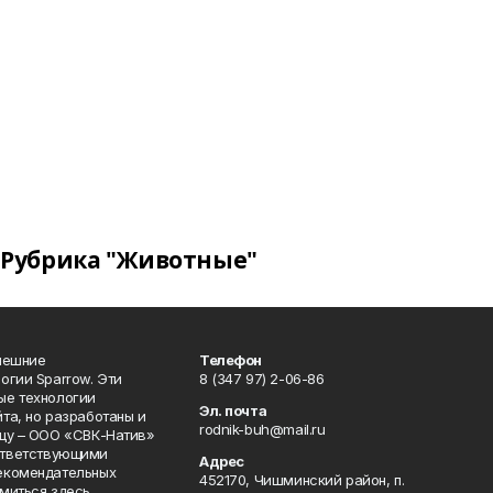
Рубрика "Животные"
нешние
Телефон
огии Sparrow. Эти
8 (347 97) 2-06-86
ые технологии
Эл. почта
та, но разработаны и
rodnik-buh@mail.ru
цу – ООО «СВК-Натив»
соответствующими
Адрес
екомендательных
452170, Чишминский район, п.
миться здесь