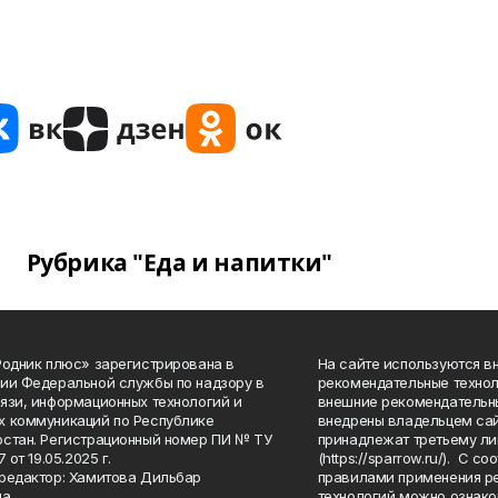
Рубрика "Еда и напитки"
Родник плюс» зарегистрирована в
На сайте используются в
ии Федеральной службы по надзору в
рекомендательные технол
язи, информационных технологий и
внешние рекомендательн
 коммуникаций по Республике
внедрены владельцем сай
стан. Регистрационный номер ПИ № ТУ
принадлежат третьему ли
7 от 19.05.2025 г.
(https://sparrow.ru/). С 
редактор: Хамитова Дильбар
правилами применения р
на
технологий можно ознако