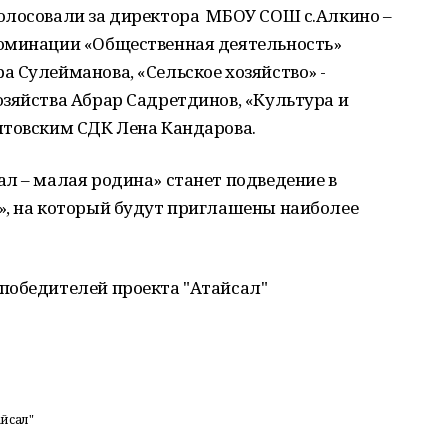
олосовали за директора МБОУ СОШ с.Алкино –
номинации «Общественная деятельность»
 Сулейманова, «Сельское хозяйство» -
зяйства Абрар Садретдинов, «Культура и
ятовским СДК Лена Кандарова.
л – малая родина» станет подведение в
», на который будут приглашены наиболее
победителей проекта "Атайсал"
йсал"