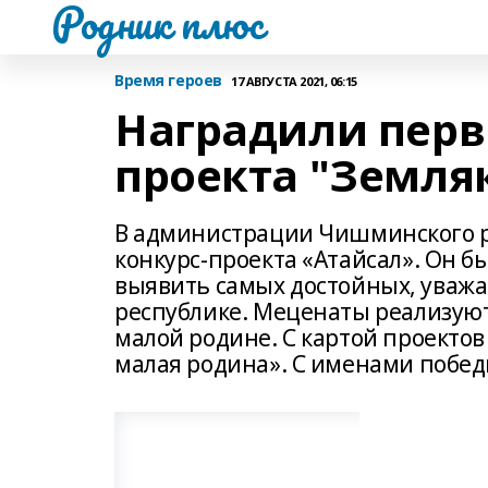
Родник плюс
Время героев
17 АВГУСТА 2021, 06:15
Наградили перв
проекта "Земля
В администрации Чишминского р
конкурс-проекта «Атайсал». Он б
выявить самых достойных, уважа
республике. Меценаты реализую
малой родине. С картой проектов
малая родина». С именами побед