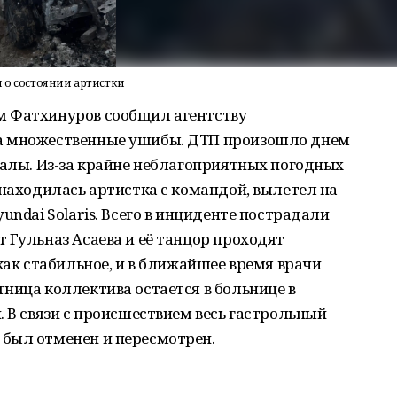
 о состоянии артистки
м Фатхинуров сообщил агентству
а множественные ушибы. ДТП произошло днем
калы. Из-за крайне неблагоприятных погодных
 находилась артистка с командой, вылетел на
undai Solaris. Всего в инциденте пострадали
 Гульназ Асаева и её танцор проходят
как стабильное, и в ближайшее время врачи
ница коллектива остается в больнице в
. В связи с происшествием весь гастрольный
был отменен и пересмотрен.