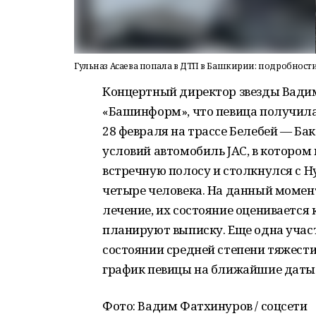
Гульназ Асаева попала в ДТП в Башкирии: подробности
Концертный директор звезды Вади
«Башинформ», что певица получил
28 февраля на трассе Белебей — Ба
условий автомобиль JAC, в котором
встречную полосу и столкнулся с Hy
четыре человека. На данный момент
лечение, их состояние оценивается 
планируют выписку. Еще одна участ
состоянии средней степени тяжести
график певицы на ближайшие даты 
Фото: Вадим Фатхинуров / соцсети