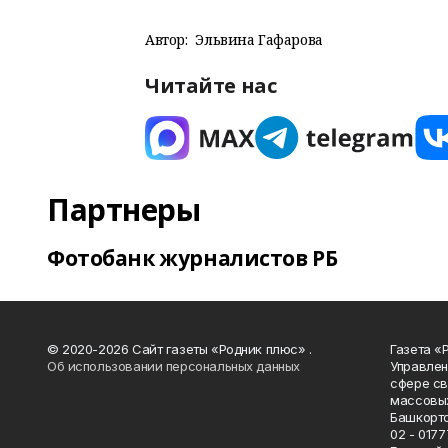
Автор:
Эльвина Гафарова
Читайте нас
Партнеры
Фотобанк журналистов РБ
© 2020-2026 Сайт газеты «Родник плюс» .
Газета «
Об использовании персональных данных
Управлен
сфере св
массовых
Башкорто
02 - 0177