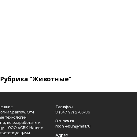
Рубрика "Животные"
нешние
Телефон
огии Sparrow. Эти
8 (347 97) 2-06-86
ые технологии
Эл. почта
та, но разработаны и
rodnik-buh@mail.ru
цу – ООО «СВК-Натив»
соответствующими
Адрес