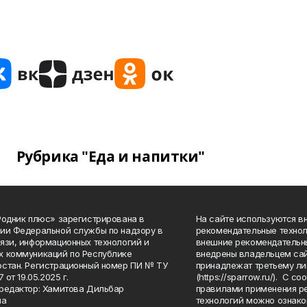
Рубрика "Еда и напитки"
Родник плюс» зарегистрирована в
На сайте используются в
ии Федеральной службы по надзору в
рекомендательные технол
язи, информационных технологий и
внешние рекомендательн
 коммуникаций по Республике
внедрены владельцем сай
стан. Регистрационный номер ПИ № ТУ
принадлежат третьему ли
7 от 19.05.2025 г.
(https://sparrow.ru/). С 
редактор: Хамитова Дильбар
правилами применения р
на
технологий можно ознако