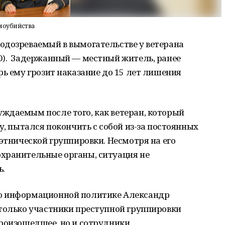
моубийства
одозреваемый в вымогательстве у ветерана
О). Задержанный — местный житель, ранее
рь ему грозит наказание до 15 лет лишения
ждаемым после того, как ветеран, который
у, пытался покончить с собой из-за постоянных
 этнической группировки. Несмотря на его
хранительные органы, ситуация не
ь.
о информационной политике Александр
 только участники преступной группировки
произошедшее, но и сотрудники