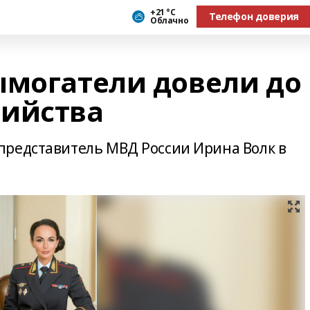
+21 °С
Телефон доверия
Облачно
ымогатели довели до
бийства
представитель МВД России Ирина Волк в