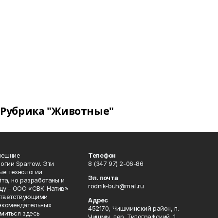
Рубрика "Животные"
нешние
Телефон
огии Sparrow. Эти
8 (347 97) 2-06-86
ые технологии
Эл. почта
та, но разработаны и
rodnik-buh@mail.ru
цу – ООО «СВК-Натив»
соответствующими
Адрес
екомендательных
452170, Чишминский район, п.
миться здесь
Чишмы, пер. Типографский, 1