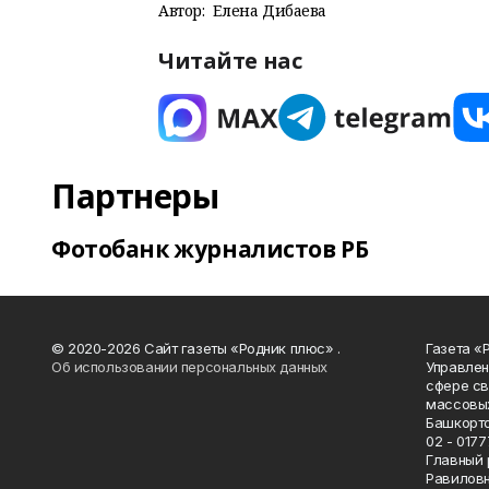
Автор:
Елена Дибаева
Читайте нас
Партнеры
Фотобанк журналистов РБ
© 2020-2026 Сайт газеты «Родник плюс» .
Газета «
Об использовании персональных данных
Управлен
сфере св
массовых
Башкорто
02 - 0177
Главный 
Равилов