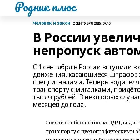
Родник плюс
Человек и закон
2 СЕНТЯБРЯ 2025, 07:40
В России увели
непропуск авто
С 1 сентября в России вступили 
движения, касающиеся штрафов 
спецсигналами. Теперь водител
транспорту с мигалками, придётся
тысяч рублей. В некоторых случа
месяцев до года.
Согласно обновлённым ПДД, водите
транспорту с цветографическими 
маячками синего либо красного и с