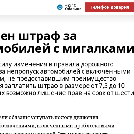
+25 °С
Телефон доверия
Облачно
чен штраф за
мобилей с мигалкам
в силу изменения в правила дорожного
за непропуск автомобилей с включёнными
ям, не предоставившим преимущество
 заплатить штраф в размере от 7,5 до 10
ях возможно лишение прав на срок от шест
ли обязаны уступать полосу движения
обозначениями, включёнными проблесковыми
инего цветов и сиреной. Это может включать