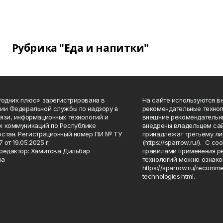
Рубрика "Еда и напитки"
Родник плюс» зарегистрирована в
На сайте используются в
ии Федеральной службы по надзору в
рекомендательные технол
язи, информационных технологий и
внешние рекомендательн
 коммуникаций по Республике
внедрены владельцем сай
стан. Регистрационный номер ПИ № ТУ
принадлежат третьему ли
7 от 19.05.2025 г.
(https://sparrow.ru/). С 
редактор: Хамитова Дильбар
правилами применения р
на
технологий можно ознако
https://sparrow.ru/recomm
technologies.html.