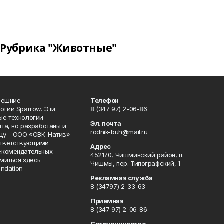
Рубрика "Животные"
нешние
Телефон
огии Sparrow. Эти
8 (347 97) 2-06-86
ые технологии
Эл. почта
та, но разработаны и
rodnik-buh@mail.ru
цу – ООО «СВК-Натив»
соответствующими
Адрес
екомендательных
452170, Чишминский район, п.
миться здесь
Чишмы, пер. Типографский, 1
endation-
Рекламная служба
8 (34797) 2-33-63
Приемная
8 (347 97) 2-06-86
Сотрудничество