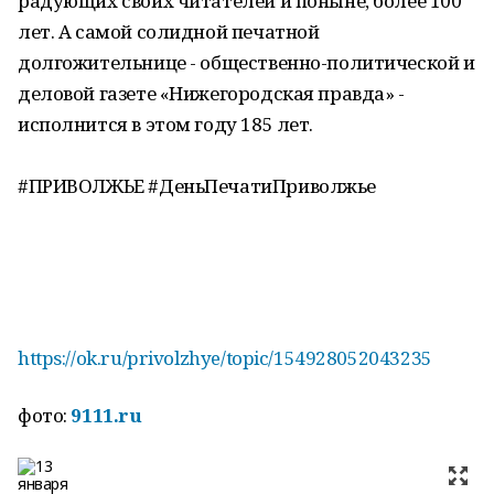
радующих своих читателей и поныне, более 100
лет. А самой солидной печатной
долгожительнице - общественно-политической и
деловой газете «Нижегородская правда» -
исполнится в этом году 185 лет.
#ПРИВОЛЖЬЕ
#ДеньПечатиПриволжье
https://ok.ru/privolzhye/topic/154928052043235
фото:
9111.ru