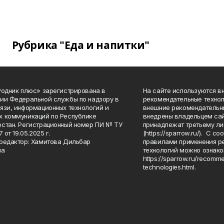
Рубрика "Еда и напитки"
Родник плюс» зарегистрирована в
На сайте используются в
ии Федеральной службы по надзору в
рекомендательные технол
язи, информационных технологий и
внешние рекомендательн
 коммуникаций по Республике
внедрены владельцем сай
стан. Регистрационный номер ПИ № ТУ
принадлежат третьему ли
7 от 19.05.2025 г.
(https://sparrow.ru/). С 
редактор: Хамитова Дильбар
правилами применения р
на
технологий можно ознако
https://sparrow.ru/recomm
technologies.html.