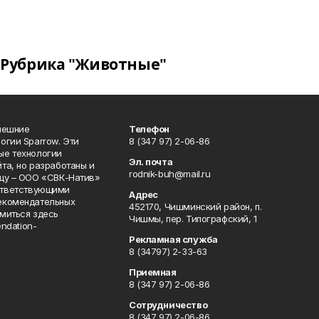
Рубрика "Животные"
нешние
Телефон
огии Sparrow. Эти
8 (347 97) 2-06-86
ые технологии
Эл. почта
та, но разработаны и
rodnik-buh@mail.ru
цу – ООО «СВК-Натив»
соответствующими
Адрес
екомендательных
452170, Чишминский район, п.
миться здесь
Чишмы, пер. Типографский, 1
endation-
Рекламная служба
8 (34797) 2-33-63
Приемная
8 (347 97) 2-06-86
Сотрудничество
8 (347 97) 2-06-86