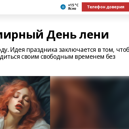
+15 °С
Телефон доверия
Ясно
емирный День лени
оду. Идея праздника заключается в том, что
адиться своим свободным временем без