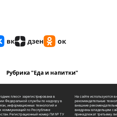
Рубрика "Еда и напитки"
Родник плюс» зарегистрирована в
На сайте используются в
ии Федеральной службы по надзору в
рекомендательные технол
язи, информационных технологий и
внешние рекомендательн
 коммуникаций по Республике
внедрены владельцем сай
стан. Регистрационный номер ПИ № ТУ
принадлежат третьему ли