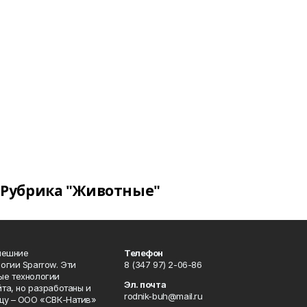
Рубрика "Животные"
нешние
Телефон
огии Sparrow. Эти
8 (347 97) 2-06-86
ые технологии
Эл. почта
та, но разработаны и
rodnik-buh@mail.ru
цу – ООО «СВК-Натив»