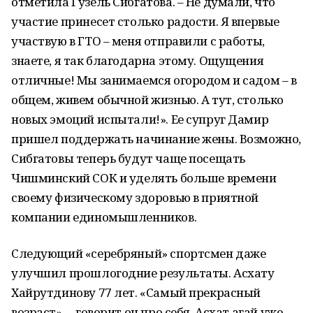
отметила Гузель Сибгатова. – Не думали, что
участие принесет столько радости. Я впервые
участвую в ГТО – меня отправили с работы,
знаете, я так благодарна этому. Ощущения
отличные! Мы занимаемся огородом и садом – в
общем, живем обычной жизнью. А тут, столько
новых эмоций испытали!». Ее супруг Дамир
пришел поддержать начинание жены. Возможно,
Сибгатовы теперь будут чаще посещать
Чишминский СОК и уделять больше времени
своему физическому здоровью в приятной
компании единомышленников.
Следующий «серебряный» спортсмен даже
улучшил прошлогодние результаты. Асхату
Хайрутдинову 77 лет. «Самый прекрасный
возраст», – говорит он про себя. Асхат агай уже