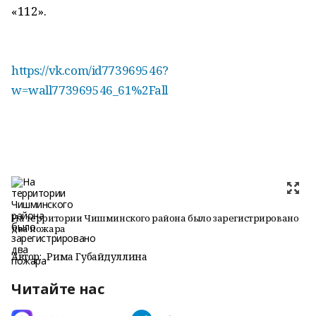
«112».
https://vk.com/id773969546?
w=wall773969546_61%2Fall
На территории Чишминского района было зарегистрировано
два пожара
Автор:
Рима Губайдуллина
Читайте нас