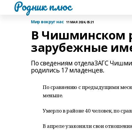
Родник плюс
Мир вокруг нас
11 МАЯ 2024, 05:21
В Чишминском р
зарубежные им
По сведениям отделаЗАГС Чишмин
родились 17 младенцев.
По сравнению с предыдущими меся
меньше.
Умерло в районе 40 человек, по сра
В апреле узаконили свои отношения