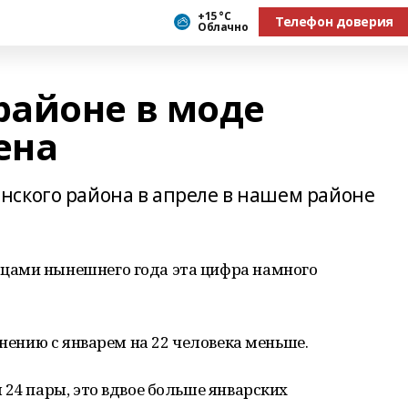
+15 °С
Телефон доверия
Облачно
айоне в моде
ена
ского района в апреле в нашем районе
цами нынешнего года эта цифра намного
внению с январем на 22 человека меньше.
 24 пары, это вдвое больше январских