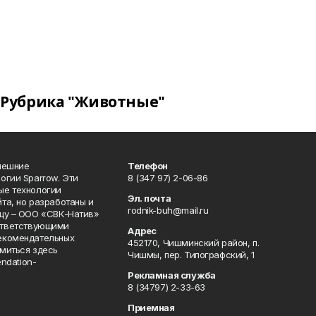
Рубрика "Животные"
нешние
Телефон
огии Sparrow. Эти
8 (347 97) 2-06-86
ые технологии
Эл. почта
та, но разработаны и
rodnik-buh@mail.ru
цу – ООО «СВК-Натив»
соответствующими
Адрес
екомендательных
452170, Чишминский район, п.
миться здесь
Чишмы, пер. Типографский, 1
endation-
Рекламная служба
8 (34797) 2-33-63
Приемная