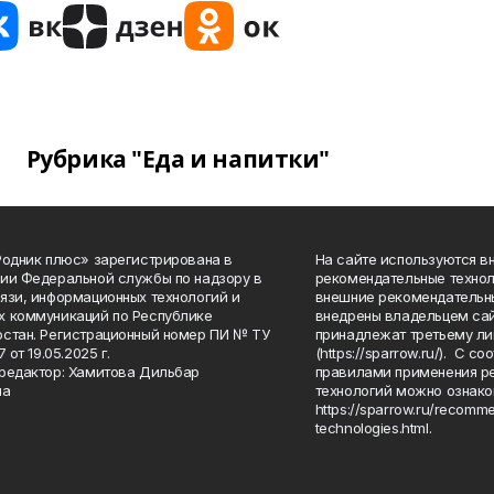
Рубрика "Еда и напитки"
Родник плюс» зарегистрирована в
На сайте используются в
ии Федеральной службы по надзору в
рекомендательные технол
язи, информационных технологий и
внешние рекомендательн
 коммуникаций по Республике
внедрены владельцем сай
стан. Регистрационный номер ПИ № ТУ
принадлежат третьему ли
7 от 19.05.2025 г.
(https://sparrow.ru/). С 
редактор: Хамитова Дильбар
правилами применения р
на
технологий можно ознако
https://sparrow.ru/recomm
technologies.html.