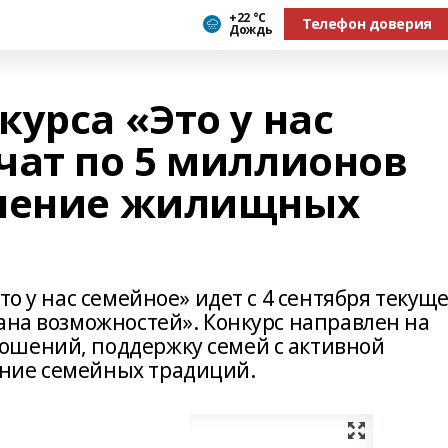
+22 °С
Телефон доверия
Дождь
урса «Это у нас
чат по 5 миллионов
чшение жилищных
то у нас семейное» идет с 4 сентября текущ
ана возможностей». Конкурс направлен на
ошений, поддержку семей с активной
ние семейных традиций.