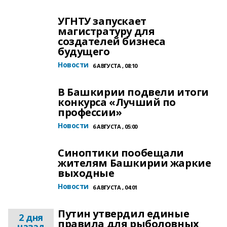
УГНТУ запускает
магистратуру для
создателей бизнеса
будущего
Новости
6 АВГУСТА , 08:10
В Башкирии подвели итоги
конкурса «Лучший по
профессии»
Новости
6 АВГУСТА , 05:00
Синоптики пообещали
жителям Башкирии жаркие
выходные
Новости
6 АВГУСТА , 04:01
Путин утвердил единые
2 дня
правила для рыболовных
назад