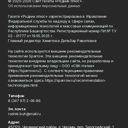
© 2020-2026 Сайт газеты «Родник плюс» .
Об использовании персональных данных
Газета «Родник плюс» зарегистрирована в Управлении
Федеральной службы по надзору в сфере связи,
информационных технологий и массовых коммуникаций по
Республике Башкортостан. Регистрационный номер ПИ № ТУ
02 - 01777 от 19.05.2025 г.
Главный редактор: Хамитова Дильбар Равиловна
На сайте используются внешние рекомендательные
технологии Sparrow. Эти внешние рекомендательные
технологии внедрены владельцем сайта, но разработаны и
принадлежат третьему лицу – ООО «СВК-Натив»
(https://sparrow.ru/). С соответствующими правилами
применения рекомендательных технологий можно
ознакомиться здесь https://sparrow.ru/recommendation-
technologies.html.
Телефон
8 (347 97) 2-06-86
Эл. почта
rodnik-buh@mail.ru
Адрес
452170, Чишминский район, п. Чишмы, пер. Типографский, 1