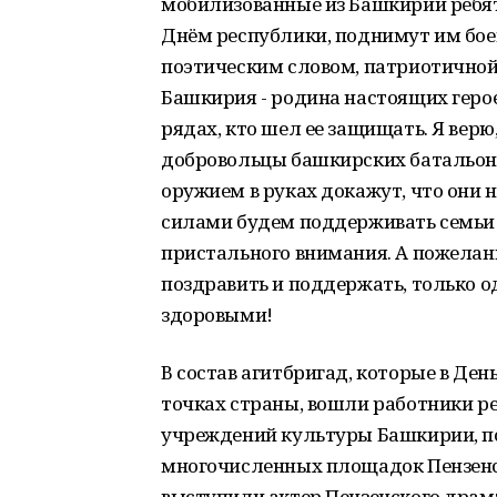
мобилизованные из Башкирии ребят
Днём республики, поднимут им бое
поэтическим словом, патриотичной
Башкирия - родина настоящих геро
рядах, кто шел ее защищать. Я верю
добровольцы башкирских батальоно
оружием в руках докажут, что они
силами будем поддерживать семьи 
пристального внимания. А пожелан
поздравить и поддержать, только 
здоровыми!
В состав агитбригад, которые в Де
точках страны, вошли работники р
учреждений культуры Башкирии, п
многочисленных площадок Пензенс
выступили актер Пензенского драм