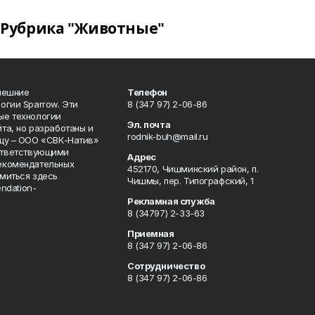
Рубрика "Животные"
нешние
Телефон
огии Sparrow. Эти
8 (347 97) 2-06-86
ые технологии
Эл. почта
та, но разработаны и
rodnik-buh@mail.ru
цу – ООО «СВК-Натив»
соответствующими
Адрес
екомендательных
452170, Чишминский район, п.
миться здесь
Чишмы, пер. Типографский, 1
endation-
Рекламная служба
8 (34797) 2-33-63
Приемная
8 (347 97) 2-06-86
Сотрудничество
8 (347 97) 2-06-86