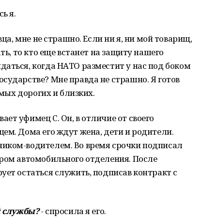
ь я.
вца, мне не страшно. Если ни я, ни мой товарищ,
ать, то кто еще встанет на защиту нашего
аться, когда НАТО разместит у нас под боком
сударстве? Мне правда не страшно. Я готов
амых дорогих и близких.
ет уфимец С. Он, в отличие от своего
ем. Дома его ждут жена, дети и родители.
иком-водителем. Во время срочки подписал
иром автомобильного отделения. После
ует остаться служить, подписав контракт с
й службы?
- спросила я его.