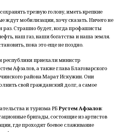
 сохранять трезвую голову, иметь крепкие
ые ждут мобилизации, хочу сказать. Ничего не
н раз. Страшно будет, когда профашисты
фть, наш газ, наши богатства и наша земля.
становить, пока это еще не поздно.
м республики приехали министр
тем Афзалов, а также глава Благоварского
рчинского района Марат Искужин. Они
нить свой гражданский долг, а самое
.
ательства и туризма РБ
Рустем Афзалов
:
тационные бригады, состоящие из артистов
ции, где проходят боевое слаживание