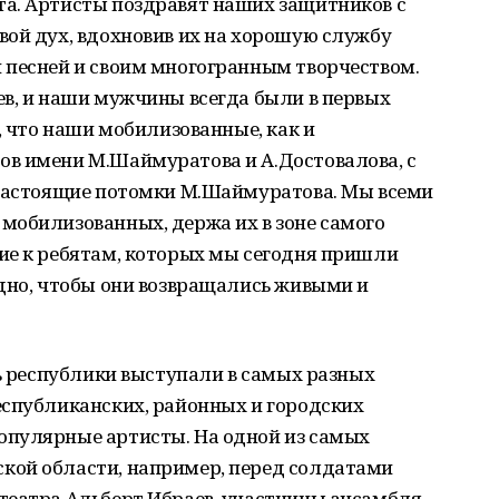
а. Артисты поздравят наших защитников с
вой дух, вдохновив их на хорошую службу
 песней и своим многогранным творчеством.
ев, и наши мужчины всегда были в первых
, что наши мобилизованные, как и
в имени М.Шаймуратова и А.Достовалова, с
 настоящие потомки М.Шаймуратова. Мы всеми
мобилизованных, держа их в зоне самого
ие к ребятам, которых мы сегодня пришли
одно, чтобы они возвращались живыми и
нь республики выступали в самых разных
еспубликанских, районных и городских
опулярные артисты. На одной из самых
кой области, например, перед солдатами
театра Альберт Ибраев, участницы ансамбля