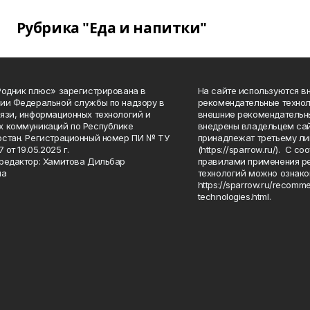
Рубрика "Еда и напитки"
Родник плюс» зарегистрирована в
На сайте используются в
ии Федеральной службы по надзору в
рекомендательные технол
язи, информационных технологий и
внешние рекомендательн
 коммуникаций по Республике
внедрены владельцем сай
стан. Регистрационный номер ПИ № ТУ
принадлежат третьему ли
7 от 19.05.2025 г.
(https://sparrow.ru/). С 
редактор: Хамитова Дильбар
правилами применения р
на
технологий можно ознако
https://sparrow.ru/recomm
technologies.html.