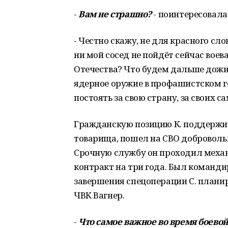
-
Вам не страшно?
- поинтересовалас
- Честно скажу, не для красного сло
ни мой сосед не пойдёт сейчас воев
Отечества? Что будем дальше дожид
ядерное оружие в профашистском го
постоять за свою страну, за своих с
Гражданскую позицию К. поддержива
товарища, пошел на СВО добровольц
Срочную службу он проходил механ
контракт на три года. Был команд
завершения спецоперации С. планир
ЧВК Вагнер.
-
Что самое важное во время боево