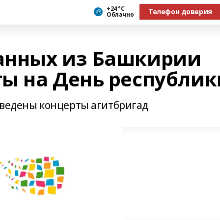
+24 °С
Телефон доверия
Облачно
анных из Башкирии
ы на День республик
оведены концерты агитбригад