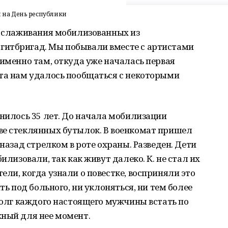
на День республики
о слаживания мобилизованных из
гитбригад. Мы побывали вместе с артистами
 именно там, откуда уже началась первая
рта нам удалось пообщаться с некоторыми
лнилось 35 лет. До начала мобилизации
ве стеклянных бутылок. В военкомат пришел
 назад стрелком в роте охраны. Разведен. Дети
илизовали, так как живут далеко. К. не стал их
ели, когда узнали о повестке, восприняли это
ть под больного, ни уклоняться, ни тем более
 долг каждого настоящего мужчины встать по
жный для нее момент.