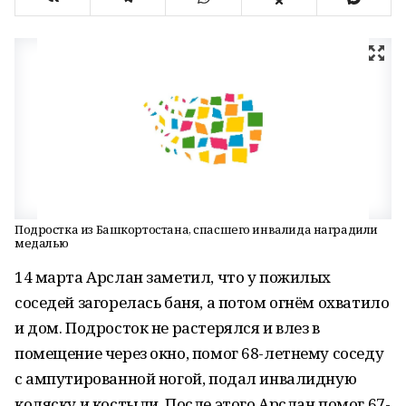
Подростка из Башкортостана, спасшего инвалида наградили
медалью
14 марта Арслан заметил, что у пожилых
соседей загорелась баня, а потом огнём охватило
и дом. Подросток не растерялся и влез в
помещение через окно, помог 68-летнему соседу
с ампутированной ногой, подал инвалидную
коляску и костыли. После этого Арслан помог 67-