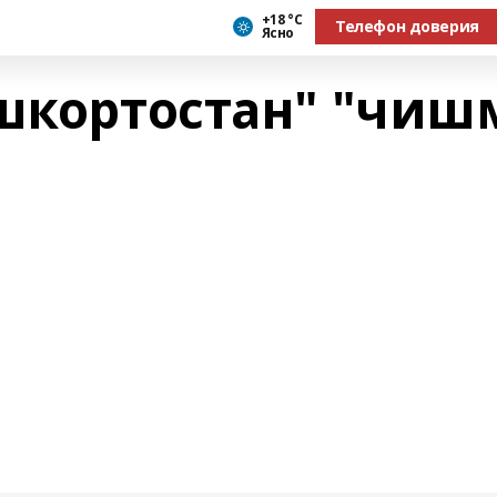
+18 °С
Телефон доверия
Ясно
ашкортостан" "чиш