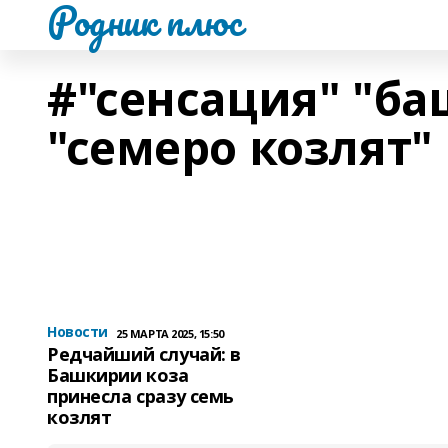
Родник плюс
#"сенсация" "б
"семеро козлят"
Новости
25 МАРТА 2025, 15:50
Редчайший случай: в
Башкирии коза
принесла сразу семь
козлят