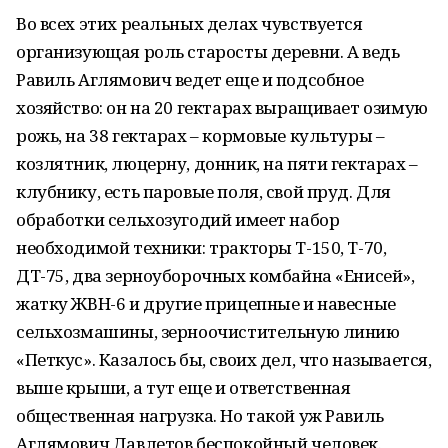
Во всех этих реальных делах чувствуется
организующая роль старосты деревни. А ведь
Равиль Аглямович ведет еще и подсобное
хозяйство: он на 20 гектарах выращивает озимую
рожь, на 38 гектарах – кормовые культуры –
козлятник, люцерну, донник, на пяти гектарах –
клубнику, есть паровые поля, свой пруд. Для
обработки сельхозугодий имеет набор
необходимой техники: тракторы Т-150, Т-70,
ДТ-75, два зерноуборочных комбайна «Енисей»,
жатку ЖВН-6 и другие прицепные и навесные
сельхозмашины, зерноочистительную линию
«Петкус». Казалось бы, своих дел, что называется,
выше крыши, а тут еще и ответственная
общественная нагрузка. Но такой уж Равиль
Аглямович Давлетов беспокойный человек.