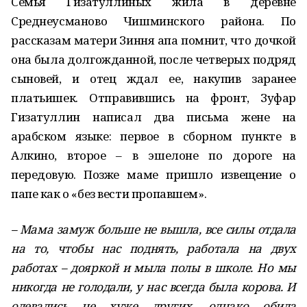
Семья Гизатуллиных жила в деревне
Среднеусманово Чишминского района. По
рассказам матери Зиння апа помнит, что дочкой
она была долгожданной, после четверых подряд
сыновей, и отец ждал ее, накупив заранее
платьишек. Отправившись на фронт, Зуфар
Гизатуллин написал два письма жене на
арабском языке: первое в сборном пункте в
Алкино, второе – в эшелоне по дороге на
передовую. Позже маме пришло извещение о
папе как о «без вести пропавшем».
– Мама замуж больше не вышла, все силы отдала
на то, чтобы нас поднять, работала на двух
работах – дояркой и мыла полы в школе. Но мы
никогда не голодали, у нас всегда была корова. И
одевались не хуже других, однако обида