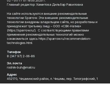
02 - 01777 от 19.05.2025 г.
Главный редактор: Хамитова Дильбар Равиловна
На сайте используются внешние рекомендательные
технологии Sparrow. Эти внешние рекомендательные
технологии внедрены владельцем сайта, но разработаны и
принадлежат третьему лицу – ООО «СВК-Натив»
(https://sparrow.ru/). С соответствующими правилами
применения рекомендательных технологий можно
ознакомиться здесь https://sparrow.ru/recommendation-
technologies.html.
Телефон
8 (347 97) 2-06-86
Эл. почта
rodnik-buh@mail.ru
Адрес
452170, Чишминский район, п. Чишмы, пер. Типографский, 1
Рекламная служба
8 (34797) 2-33-63
Приемная
8 (347 97) 2-06-86
Сотрудничество