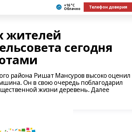
+16 °С
Телефон доверия
Облачно
х жителей
ельсовета сегодня
мотами
го района Ришат Мансуров высоко оценил
амшина. Он в свою очередь поблагодарил
общественной жизни деревень. Далее