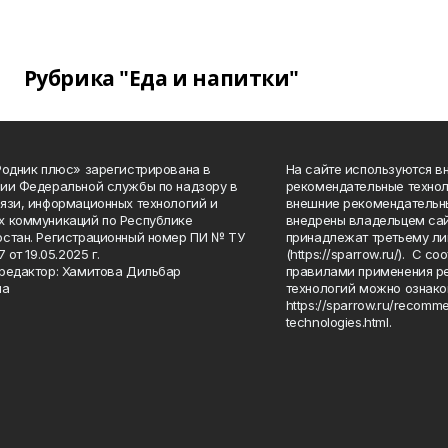
Рубрика "Еда и напитки"
Родник плюс» зарегистрирована в
На сайте используются в
ии Федеральной службы по надзору в
рекомендательные технол
язи, информационных технологий и
внешние рекомендательн
 коммуникаций по Республике
внедрены владельцем сай
стан. Регистрационный номер ПИ № ТУ
принадлежат третьему ли
7 от 19.05.2025 г.
(https://sparrow.ru/). С 
редактор: Хамитова Дильбар
правилами применения р
на
технологий можно ознако
https://sparrow.ru/recomm
technologies.html.