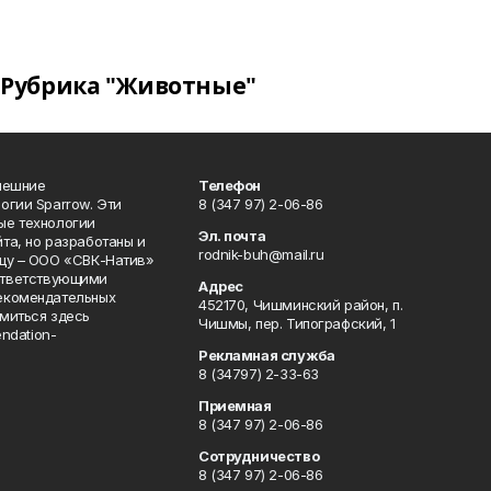
Рубрика "Животные"
нешние
Телефон
огии Sparrow. Эти
8 (347 97) 2-06-86
ые технологии
Эл. почта
та, но разработаны и
rodnik-buh@mail.ru
цу – ООО «СВК-Натив»
соответствующими
Адрес
екомендательных
452170, Чишминский район, п.
миться здесь
Чишмы, пер. Типографский, 1
endation-
Рекламная служба
8 (34797) 2-33-63
Приемная
8 (347 97) 2-06-86
Сотрудничество
8 (347 97) 2-06-86