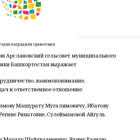
егодня наградили грамотами
ия Арслановский сельсовет муниципального
лики Башкортостан выражает
трудничество, взаимопонимание,
дач и ответственное отношение:
имову Машурату Мугалимовичу, Ибатову
Регине Ринатовне, Сулеймановой Айгуль
у Марату Шайхвалиевичу, Яхину Разилю