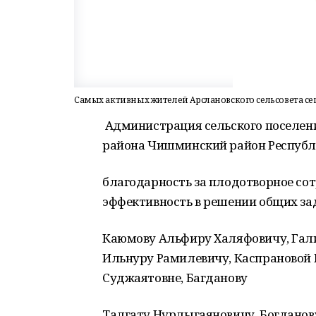
Самых активных жителей Арслановского сельсовета с
Администрация сельского поселен
района Чишминский район Респуб
благодарность за плодотворное со
эффективность в решении общих за
Каюмову Альфиру Халяфовичу, Гал
Ильнуру Рамилевичу, Каспрановой 
Суджаятовне, Багданову
Талгату Нурлыгаяновичу, Богданов