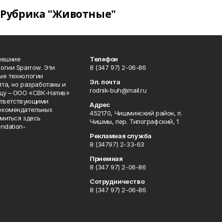
Рубрика "Животные"
нешние
Телефон
огии Sparrow. Эти
8 (347 97) 2-06-86
ые технологии
Эл. почта
та, но разработаны и
rodnik-buh@mail.ru
цу – ООО «СВК-Натив»
соответствующими
Адрес
екомендательных
452170, Чишминский район, п.
миться здесь
Чишмы, пер. Типографский, 1
endation-
Рекламная служба
8 (34797) 2-33-63
Приемная
8 (347 97) 2-06-86
Сотрудничество
8 (347 97) 2-06-86