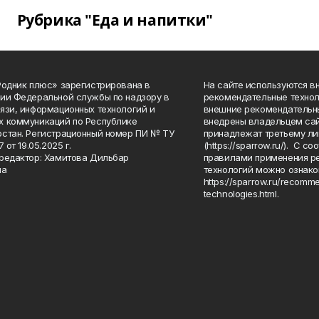
Рубрика "Еда и напитки"
Родник плюс» зарегистрирована в
На сайте используются в
ии Федеральной службы по надзору в
рекомендательные технол
язи, информационных технологий и
внешние рекомендательн
 коммуникаций по Республике
внедрены владельцем сай
стан. Регистрационный номер ПИ № ТУ
принадлежат третьему ли
7 от 19.05.2025 г.
(https://sparrow.ru/). С 
редактор: Хамитова Дильбар
правилами применения р
на
технологий можно ознако
https://sparrow.ru/recomm
technologies.html.