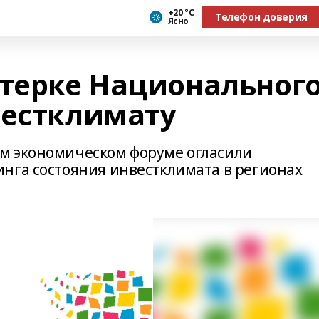
+20 °С
Телефон доверия
Ясно
ятерке Национальног
вестклимату
м экономическом форуме огласили
нга состояния инвестклимата в регионах