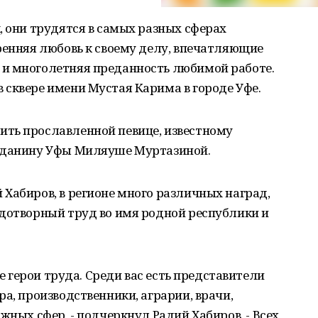
, они трудятся в самых разных сферах
ренняя любовь к своему делу, впечатляющие
и многолетняя преданность любимой работе.
 сквере имени Мустая Карима в городе Уфе.
ть прославленной певице, известному
ажданину Уфы Миляуше Муртазиной.
Хабиров, в регионе много различных наград,
одотворный труд во имя родной республики и
ие герои труда. Среди вас есть представители
а, производственники, аграрии, врачи,
жных сфер, - подчеркнул Радий Хабиров. - Всех