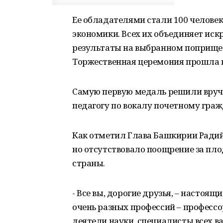
Ее обладателями стали 100 человек
экономики. Всех их объединяет иск
результаты на выбранном поприще 
Торжественная церемония прошла в
Самую первую медаль решили вручи
педагогу по вокалу почетному гр
Как отметил Глава Башкирии Радий 
но отсутствовало поощрение за пл
страны.
- Все вы, дорогие друзья, – настоящ
очень разных профессий – профессор
деятели науки, специалисты всех ва