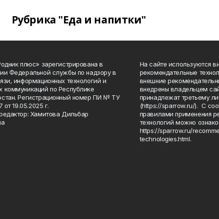
Рубрика "Еда и напитки"
Родник плюс» зарегистрирована в
На сайте используются в
ии Федеральной службы по надзору в
рекомендательные технол
язи, информационных технологий и
внешние рекомендательн
 коммуникаций по Республике
внедрены владельцем сай
стан. Регистрационный номер ПИ № ТУ
принадлежат третьему ли
7 от 19.05.2025 г.
(https://sparrow.ru/). С 
редактор: Хамитова Дильбар
правилами применения р
на
технологий можно ознако
https://sparrow.ru/recomm
technologies.html.