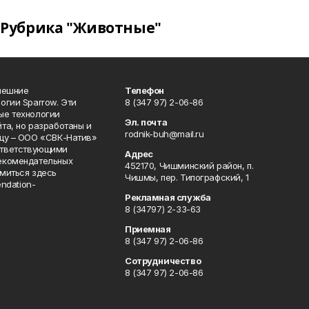
Рубрика "Животные"
нешние
Телефон
огии Sparrow. Эти
8 (347 97) 2-06-86
ые технологии
Эл. почта
та, но разработаны и
rodnik-buh@mail.ru
цу – ООО «СВК-Натив»
соответствующими
Адрес
екомендательных
452170, Чишминский район, п.
миться здесь
Чишмы, пер. Типографский, 1
endation-
Рекламная служба
8 (34797) 2-33-63
Приемная
8 (347 97) 2-06-86
Сотрудничество
8 (347 97) 2-06-86