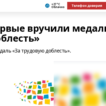
+27 °С
Телефон доверия
Облачно
рвые вручили медал
облесть»
аль «За трудовую доблесть».