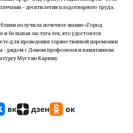
 плечами – десятилетия плодотворного труда.
публики получила почетное звание «Город
ле и большая заслуга тех, кто удостоился
есто для проведения торжественной церемонии
м – рядом с Домом профсоюзов и памятником
матургу Мустаю Кариму.