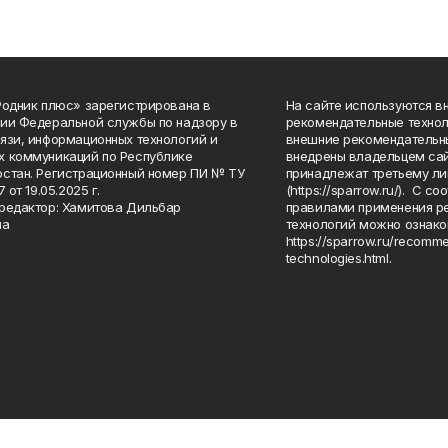
Родник плюс» зарегистрирована в
На сайте используются в
ии Федеральной службы по надзору в
рекомендательные технол
язи, информационных технологий и
внешние рекомендательн
 коммуникаций по Республике
внедрены владельцем сай
стан. Регистрационный номер ПИ № ТУ
принадлежат третьему ли
7 от 19.05.2025 г.
(https://sparrow.ru/). С 
редактор: Хамитова Дильбар
правилами применения р
на
технологий можно ознако
https://sparrow.ru/recomm
technologies.html.