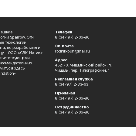
нешние
Телефон
огии Sparrow. Эти
8 (347 97) 2-06-86
ые технологии
Эл. почта
та, но разработаны и
rodnik-buh@mail.ru
цу – ООО «СВК-Натив»
соответствующими
Адрес
екомендательных
452170, Чишминский район, п.
миться здесь
Чишмы, пер. Типографский, 1
endation-
Рекламная служба
8 (34797) 2-33-63
Приемная
8 (347 97) 2-06-86
Сотрудничество
8 (347 97) 2-06-86