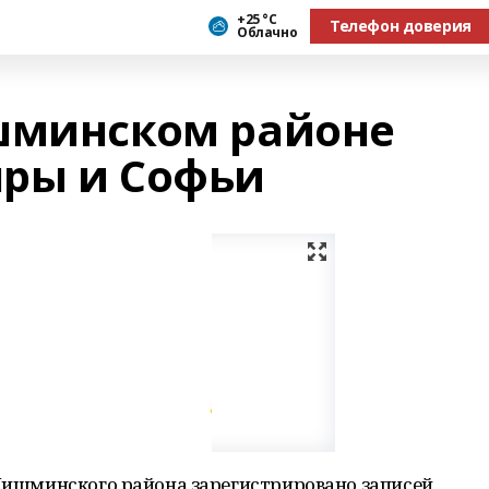
+25 °С
Телефон доверия
Облачно
шминском районе
ры и Софьи
 Чишминского района зарегистрировано записей