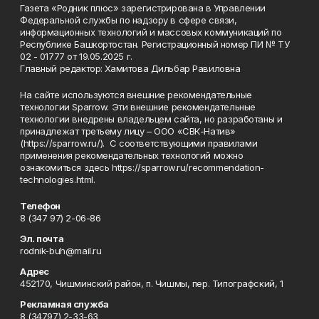
Газета «Родник плюс» зарегистрирована в Управлении
Федеральной службы по надзору в сфере связи,
информационных технологий и массовых коммуникаций по
Республике Башкортостан. Регистрационный номер ПИ № ТУ
02 - 01777 от 19.05.2025 г.
Главный редактор: Хамитова Дильбар Равиловна
На сайте используются внешние рекомендательные
технологии Sparrow. Эти внешние рекомендательные
технологии внедрены владельцем сайта, но разработаны и
принадлежат третьему лицу – ООО «СВК-Натив»
(https://sparrow.ru/). С соответствующими правилами
применения рекомендательных технологий можно
ознакомиться здесь https://sparrow.ru/recommendation-
technologies.html.
Телефон
8 (347 97) 2-06-86
Эл. почта
rodnik-buh@mail.ru
Адрес
452170, Чишминский район, п. Чишмы, пер. Типографский, 1
Рекламная служба
8 (34797) 2-33-63