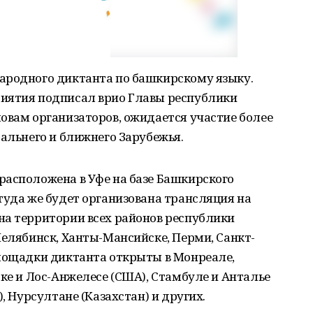
ародного диктанта по башкирскому языку.
иятия подписал врио Главы республики
овам организаторов, ожидается участие более
дальнего и ближнего Зарубежья.
расположена в Уфе на базе Башкирского
туда же будет организована трансляция на
на территории всех районов республики
Челябинск, Ханты-Мансийске, Перми, Санкт-
площадки диктанта открыты в Монреале,
рке и Лос-Анжелесе (США), Стамбуле и Анталье
, Нурсултане (Казахстан) и других.