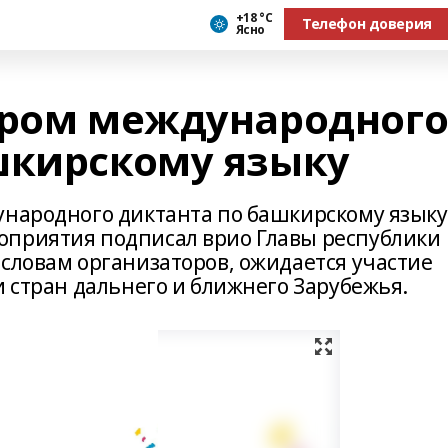
+18 °С
Телефон доверия
Ясно
тром международног
шкирскому языку
ународного диктанта по башкирскому языку
оприятия подписал врио Главы республики
 словам организаторов, ожидается участие
и стран дальнего и ближнего Зарубежья.