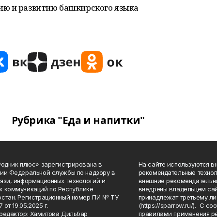
ию и развитию башкирского языка
Рубрика "Еда и напитки"
Родник плюс» зарегистрирована в
На сайте используются в
ии Федеральной службы по надзору в
рекомендательные технол
язи, информационных технологий и
внешние рекомендательн
 коммуникаций по Республике
внедрены владельцем сай
стан. Регистрационный номер ПИ № ТУ
принадлежат третьему ли
7 от 19.05.2025 г.
(https://sparrow.ru/). С 
редактор: Хамитова Дильбар
правилами применения р