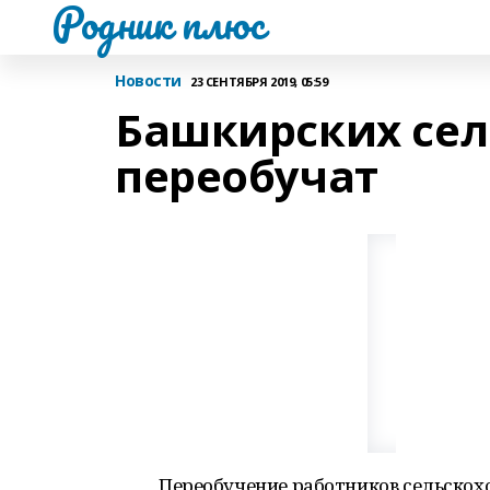
Родник плюс
Новости
23 СЕНТЯБРЯ 2019, 05:59
Башкирских сел
переобучат
Переобучение работников сельскох