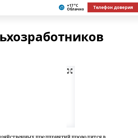
+17 °С
Телефон доверия
Облачно
ьхозработников
озяйственных предприятий проводится в