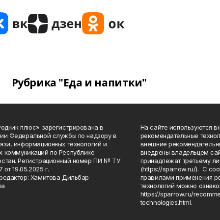
Рубрика "Еда и напитки"
Родник плюс» зарегистрирована в
На сайте используются в
ии Федеральной службы по надзору в
рекомендательные технол
язи, информационных технологий и
внешние рекомендательн
 коммуникаций по Республике
внедрены владельцем сай
стан. Регистрационный номер ПИ № ТУ
принадлежат третьему ли
7 от 19.05.2025 г.
(https://sparrow.ru/). С 
редактор: Хамитова Дильбар
правилами применения р
на
технологий можно ознако
https://sparrow.ru/recomm
technologies.html.