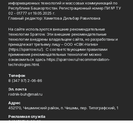
информационных технологий и массовых коммуникаций по
Республике Башкортостан. Регистрационный номер ПИ № ТУ
02 - 01777 от 19.05.2025 г.
Главный редактор: Хамитова Дильбар Равиловна
На сайте используются внешние рекомендательные
технологии Sparrow. Эти внешние рекомендательные
технологии внедрены владельцем сайта, но разработаны и
принадлежат третьему лицу – ООО «СВК-Натив»
(https://sparrow.ru/). С соответствующими правилами
применения рекомендательных технологий можно
ознакомиться здесь https://sparrow.ru/recommendation-
technologies.html.
Телефон
8 (347 97) 2-06-86
Эл. почта
rodnik-buh@mail.ru
Адрес
452170, Чишминский район, п. Чишмы, пер. Типографский, 1
Рекламная служба
8 (34797) 2-33-63
Приемная