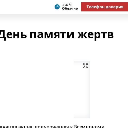
+26 °С
Телефон доверия
Облачно
День памяти жертв
 прошла акция, приуроченная к Всемирному