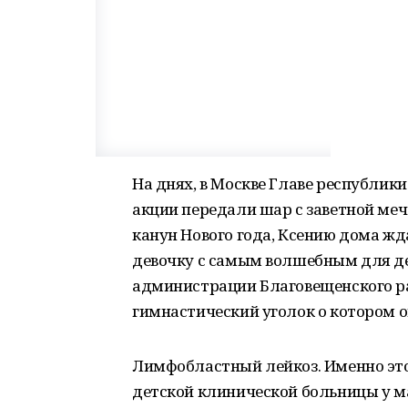
На днях, в Москве Главе республи
акции передали шар с заветной меч
канун Нового года, Ксению дома ж
девочку с самым волшебным для д
администрации Благовещенского ра
гимнастический уголок о котором о
Лимфобластный лейкоз. Именно это
детской клинической больницы у 