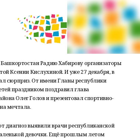
ки Башкортостан Радию Хабирову организаторы
той Ксении Кислухиной. И уже 27 декабря, в
дал сюрприз. От имени Главы республики
етей праздником поздравил глава
йона Олег Голов и презентовал спортивно-
на мечтала.
т диагноз выявили врачи республиканской
маленькой девочки. Ещё прошлым летом