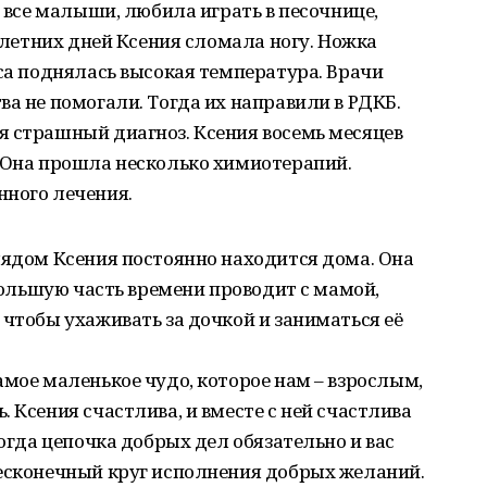
и все малыши, любила играть в песочнице,
з летних дней Ксения сломала ногу. Ножка
пса поднялась высокая температура. Врачи
ва не помогали. Тогда их направили в РДКБ.
я страшный диагноз. Ксения восемь месяцев
. Она прошла несколько химиотерапий.
нного лечения.
лядом Ксения постоянно находится дома. Она
 большую часть времени проводит с мамой,
 чтобы ухаживать за дочкой и заниматься её
амое маленькое чудо, которое нам – взрослым,
 Ксения счастлива, и вместе с ней счастлива
тогда цепочка добрых дел обязательно и вас
бесконечный круг исполнения добрых желаний.