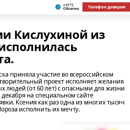
+17 °С
Телефон доверия
Облачно
ии Кислухиной из
исполнилась
та.
ска приняла участие во всероссийском
отворительный проект исполняет желания
лых людей (от 60 лет) с опасными для жизни
5 декабря на специальном сайте
ки. Ксения как раз одна из многих тысяч
ороза исполнить их мечту.