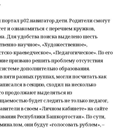
.
н портал р02.навигатор.дети. Родители смогут
ет и ознакомиться с перечнем кружков,
ма. Для удобства поиска выделено шесть
ственно-научное», «Художественное»,
тско-краеведческое», «Педагогическое». По его
ние призвано решить проблему отсутствия
 системе дополнительно образования.
в пяти разных группах, могли посчитать как
писался в секцию, сходил на несколько
него продолжают выделяться из
щаемостью будет следить не только педагог,
авители в своем «Личном кабинете» на сайте
ования Республики Башкортостан». По сути,
иналом, они будут «голосовать рублем», –