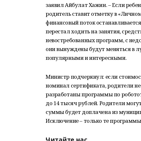
заявил Айбулат Хажин. – Если ребе
родитель ставит отметку в «Лично
финансовый поток останавливается.
перестал ходить на занятия, средст
невостребованных программ, с недо
они вынуждены будут меняться в л
популярными и интересными.
Министр подчеркнул: если стоимо
номинал сертификата, родители не 
разработаны программы по роботот
до 14 тысяч рублей. Родители могут
суммы будет доплачена из муницип
Исключение – только те программы
Читайте нас