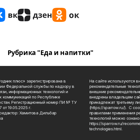
Рубрика "Еда и напитки"
Родник плюс» зарегистрирована в
На сайте используются в
ии Федеральной службы по надзору в
рекомендательные технол
язи, информационных технологий и
внешние рекомендательн
 коммуникаций по Республике
внедрены владельцем сай
стан. Регистрационный номер ПИ № ТУ
принадлежат третьему ли
7 от 19.05.2025 г.
(https://sparrow.ru/). С 
редактор: Хамитова Дильбар
правилами применения р
на
технологий можно ознако
https://sparrow.ru/recomm
technologies.html.