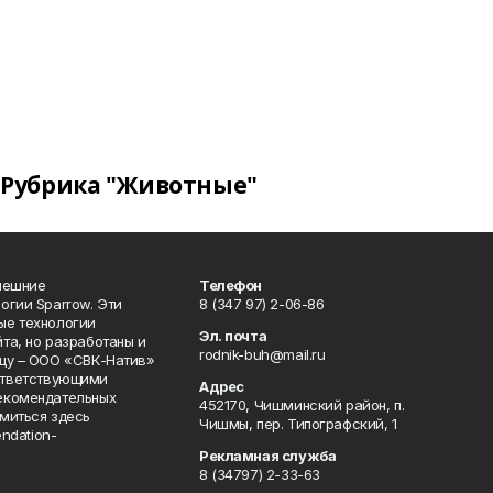
Рубрика "Животные"
нешние
Телефон
огии Sparrow. Эти
8 (347 97) 2-06-86
ые технологии
Эл. почта
та, но разработаны и
rodnik-buh@mail.ru
цу – ООО «СВК-Натив»
соответствующими
Адрес
екомендательных
452170, Чишминский район, п.
миться здесь
Чишмы, пер. Типографский, 1
endation-
Рекламная служба
8 (34797) 2-33-63