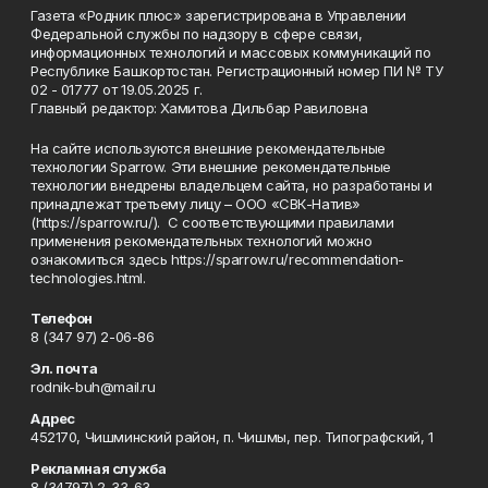
Газета «Родник плюс» зарегистрирована в Управлении
Федеральной службы по надзору в сфере связи,
информационных технологий и массовых коммуникаций по
Республике Башкортостан. Регистрационный номер ПИ № ТУ
02 - 01777 от 19.05.2025 г.
Главный редактор: Хамитова Дильбар Равиловна
На сайте используются внешние рекомендательные
технологии Sparrow. Эти внешние рекомендательные
технологии внедрены владельцем сайта, но разработаны и
принадлежат третьему лицу – ООО «СВК-Натив»
(https://sparrow.ru/). С соответствующими правилами
применения рекомендательных технологий можно
ознакомиться здесь https://sparrow.ru/recommendation-
technologies.html.
Телефон
8 (347 97) 2-06-86
Эл. почта
rodnik-buh@mail.ru
Адрес
452170, Чишминский район, п. Чишмы, пер. Типографский, 1
Рекламная служба
8 (34797) 2-33-63