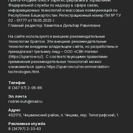
Газета «Родник плюс» зарегистрирована в Управлении
Федеральной службы по надзору в сфере связи,
информационных технологий и массовых коммуникаций по
Республике Башкортостан. Регистрационный номер ПИ № ТУ
02 - 01777 от 19.05.2025 г.
Главный редактор: Хамитова Дильбар Равиловна
На сайте используются внешние рекомендательные
технологии Sparrow. Эти внешние рекомендательные
технологии внедрены владельцем сайта, но разработаны и
принадлежат третьему лицу – ООО «СВК-Натив»
(https://sparrow.ru/). С соответствующими правилами
применения рекомендательных технологий можно
ознакомиться здесь https://sparrow.ru/recommendation-
technologies.html.
Телефон
8 (347 97) 2-06-86
Эл. почта
rodnik-buh@mail.ru
Адрес
452170, Чишминский район, п. Чишмы, пер. Типографский, 1
Рекламная служба
8 (34797) 2-33-63