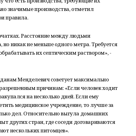
у что есть производства, требующие их
ьно значимые производства, отметил
ои правила.
ерчатках. Расстояние между людьми
, но никак не меньше одного метра. Требуется
брабатывать их септическим раствором», -
данам Менделевич советует максимально
 разрешенным причинам: «Если человек ходит
 закупался на несколько дней. Если ему
етить медицинское учреждение, то лучше за
олько дел. Относительно выгула домашних
пыт других стран, где соседи договариваются
ают нескольких питомцев».