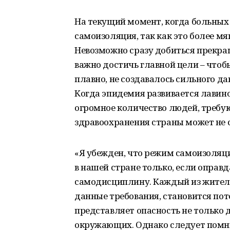
На текущий момент, когда больных 
самоизоляция, так как это более м
Невозможно сразу добиться прекра
важно достичь главной цели – что
плавно, не создавалось сильного д
Когда эпидемия развивается лавин
огромное количество людей, треб
здравоохранения страны может не 
«Я убежден, что режим самоизоляц
в нашей стране только, если опра
самодисциплину. Каждый из жителе
данные требования, становится по
представляет опасность не только дл
окружающих. Однако следует помни