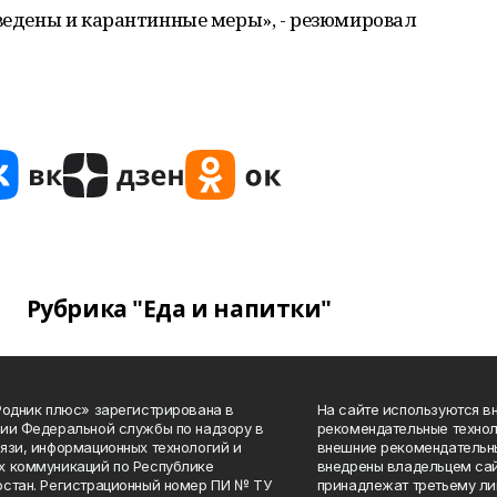
введены и карантинные меры», - резюмировал
Рубрика "Еда и напитки"
Родник плюс» зарегистрирована в
На сайте используются в
ии Федеральной службы по надзору в
рекомендательные технол
язи, информационных технологий и
внешние рекомендательн
 коммуникаций по Республике
внедрены владельцем сай
стан. Регистрационный номер ПИ № ТУ
принадлежат третьему ли