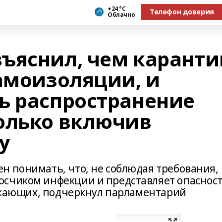
+24 °С
Телефон доверия
Облачно
ъяснил, чем каранти
самоизоляции, и
ь распространение
олько включив
у
н понимать, что, не соблюдая требования,
осчиком инфекции и представляет опаснос
ружающих, подчеркнул парламентарий