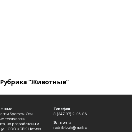
Рубрика "Животные"
нешние
Телефон
огии Sparrow. Эти
8 (347 97) 2-06-86
ые технологии
Эл. почта
та, но разработаны и
rodnik-buh@mail.ru
цу – ООО «СВК-Натив»