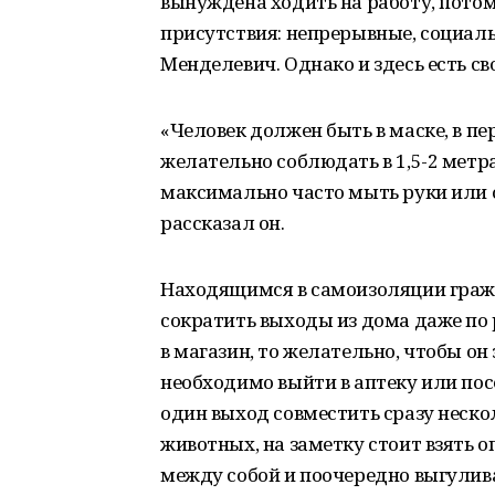
вынуждена ходить на работу, потом
присутствия: непрерывные, социал
Менделевич. Однако и здесь есть св
«Человек должен быть в маске, в п
желательно соблюдать в 1,5-2 метра
максимально часто мыть руки или о
рассказал он.
Находящимся в самоизоляции граж
сократить выходы из дома даже по
в магазин, то желательно, чтобы он
необходимо выйти в аптеку или пос
один выход совместить сразу неск
животных, на заметку стоит взять о
между собой и поочередно выгулив