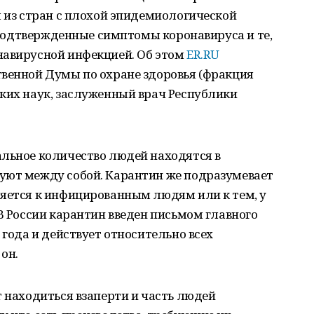
я из стран с плохой эпидемиологической
неподтвержденные симптомы коронавируса и те,
навирусной инфекцией. Об этом
ER.RU
твенной Думы по охране здоровья (фракция
ких наук, заслуженный врач Республики
альное количество людей находятся в
уют между собой. Карантин же подразумевает
няется к инфицированным людям или к тем, у
 В России карантин введен письмом главного
 года и действует относительно всех
 он.
т находиться взаперти и часть людей