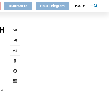
ВКонтакте
Наш Telegram
н
ть