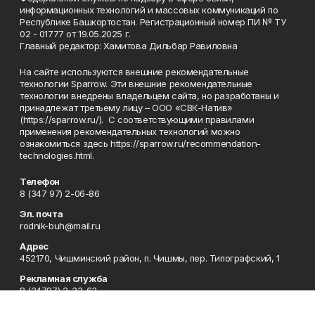
информационных технологий и массовых коммуникаций по
Республике Башкортостан. Регистрационный номер ПИ № ТУ
02 - 01777 от 19.05.2025 г.
Главный редактор: Хамитова Дильбар Равиловна
На сайте используются внешние рекомендательные
технологии Sparrow. Эти внешние рекомендательные
технологии внедрены владельцем сайта, но разработаны и
принадлежат третьему лицу – ООО «СВК-Натив»
(https://sparrow.ru/). С соответствующими правилами
применения рекомендательных технологий можно
ознакомиться здесь https://sparrow.ru/recommendation-
technologies.html.
Телефон
8 (347 97) 2-06-86
Эл. почта
rodnik-buh@mail.ru
Адрес
452170, Чишминский район, п. Чишмы, пер. Типографский, 1
Рекламная служба
8 (34797) 2-33-63
Приемная