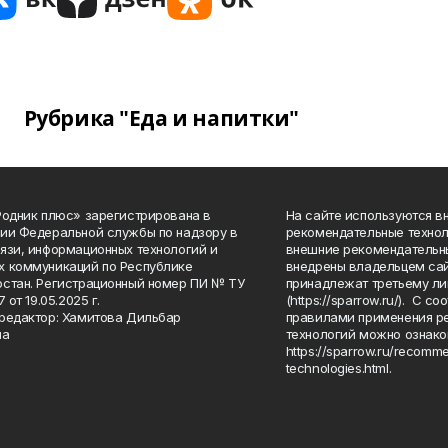
Рубрика "Еда и напитки"
Родник плюс» зарегистрирована в
На сайте используются в
ии Федеральной службы по надзору в
рекомендательные технол
язи, информационных технологий и
внешние рекомендательн
 коммуникаций по Республике
внедрены владельцем сай
стан. Регистрационный номер ПИ № ТУ
принадлежат третьему ли
7 от 19.05.2025 г.
(https://sparrow.ru/). С 
редактор: Хамитова Дильбар
правилами применения р
на
технологий можно ознако
https://sparrow.ru/recomm
technologies.html.