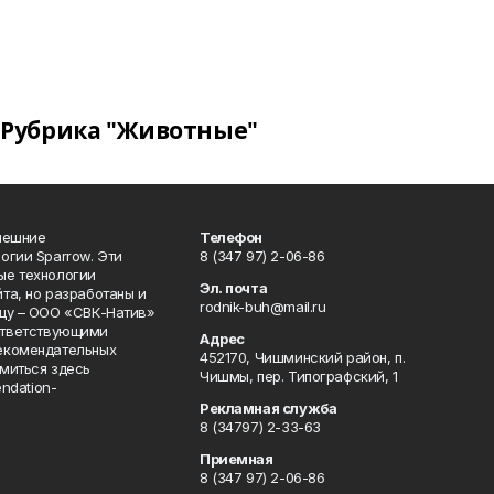
Рубрика "Животные"
нешние
Телефон
огии Sparrow. Эти
8 (347 97) 2-06-86
ые технологии
Эл. почта
та, но разработаны и
rodnik-buh@mail.ru
цу – ООО «СВК-Натив»
соответствующими
Адрес
екомендательных
452170, Чишминский район, п.
миться здесь
Чишмы, пер. Типографский, 1
endation-
Рекламная служба
8 (34797) 2-33-63
Приемная
8 (347 97) 2-06-86