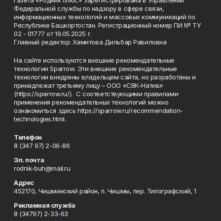
Газета «Родник плюс» зарегистрирована в Управлении
Федеральной службы по надзору в сфере связи,
информационных технологий и массовых коммуникаций по
Республике Башкортостан. Регистрационный номер ПИ № ТУ
02 - 01777 от 19.05.2025 г.
Главный редактор: Хамитова Дильбар Равиловна
На сайте используются внешние рекомендательные
технологии Sparrow. Эти внешние рекомендательные
технологии внедрены владельцем сайта, но разработаны и
принадлежат третьему лицу – ООО «СВК-Натив»
(https://sparrow.ru/). С соответствующими правилами
применения рекомендательных технологий можно
ознакомиться здесь https://sparrow.ru/recommendation-
technologies.html.
Телефон
8 (347 97) 2-06-86
Эл. почта
rodnik-buh@mail.ru
Адрес
452170, Чишминский район, п. Чишмы, пер. Типографский, 1
Рекламная служба
8 (34797) 2-33-63