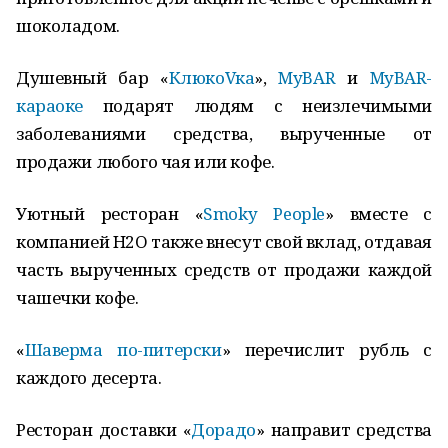
шоколадом.
Душевный бар «
КлюкоVка
»,
MyBAR
и
MyBAR-
караоке
подарят людям с неизлечимыми
заболеваниями средства, вырученные от
продажи любого чая или кофе.
Уютный ресторан «
Smoky People
» вместе с
компанией H2O также внесут свой вклад, отдавая
часть вырученных средств от продажи каждой
чашечки кофе.
«
Шаверма по-питерски
» перечислит рубль с
каждого десерта.
Ресторан доставки «
Дорадо
» направит средства