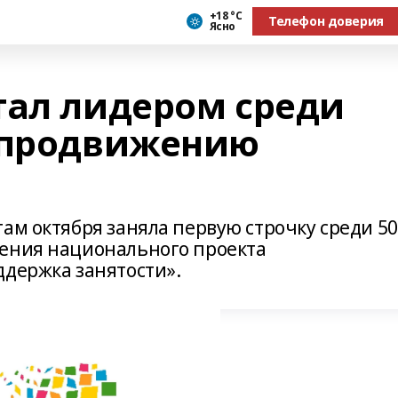
+18 °С
Телефон доверия
Ясно
тал лидером среди
 продвижению
ам октября заняла первую строчку среди 50
жения национального проекта
ддержка занятости».