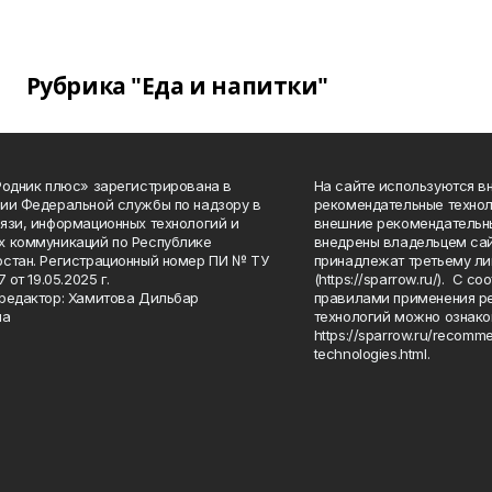
Рубрика "Еда и напитки"
Родник плюс» зарегистрирована в
На сайте используются в
ии Федеральной службы по надзору в
рекомендательные технол
язи, информационных технологий и
внешние рекомендательн
 коммуникаций по Республике
внедрены владельцем сай
стан. Регистрационный номер ПИ № ТУ
принадлежат третьему ли
7 от 19.05.2025 г.
(https://sparrow.ru/). С 
редактор: Хамитова Дильбар
правилами применения р
на
технологий можно ознако
https://sparrow.ru/recomm
technologies.html.