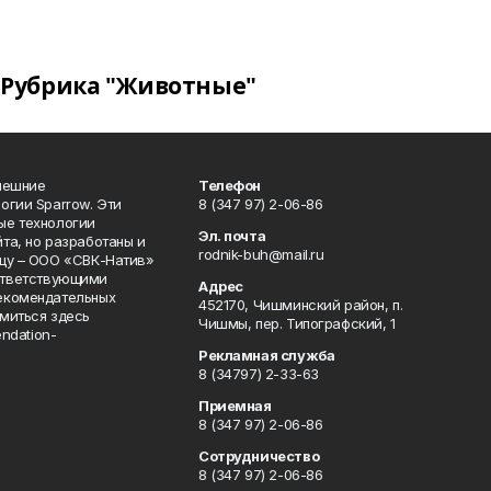
Рубрика "Животные"
нешние
Телефон
огии Sparrow. Эти
8 (347 97) 2-06-86
ые технологии
Эл. почта
та, но разработаны и
rodnik-buh@mail.ru
цу – ООО «СВК-Натив»
соответствующими
Адрес
екомендательных
452170, Чишминский район, п.
миться здесь
Чишмы, пер. Типографский, 1
endation-
Рекламная служба
8 (34797) 2-33-63
Приемная
8 (347 97) 2-06-86
Сотрудничество
8 (347 97) 2-06-86