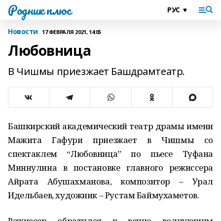
Родник плюс
Новости
17 ФЕВРАЛЯ 2021, 14:05
Любовница
В Чишмы приезжает Башдрамтеатр.
Башкирский академический театр драмы имени
Мажита Гафури приезжает в Чишмы со
спектаклем “Любовница” по пьесе Туфана
Миннулина в постановке главного режиссера
Айрата Абушахманова, композитор – Урал
Идельбаев, художник – Рустам Баймухаметов.
Режиссер обратился к вечно волнующим