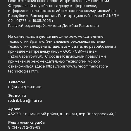
Газета «Родник плюс» зарегистрирована в Управлении
Федеральной службы по надзору в сфере связи,
информационных технологий и массовых коммуникаций по
Республике Башкортостан. Регистрационный номер ПИ № ТУ
02 - 01777 от 19.05.2025 г.
Главный редактор: Хамитова Дильбар Равиловна
На сайте используются внешние рекомендательные
технологии Sparrow. Эти внешние рекомендательные
технологии внедрены владельцем сайта, но разработаны и
принадлежат третьему лицу – ООО «СВК-Натив»
(https://sparrow.ru/). С соответствующими правилами
применения рекомендательных технологий можно
ознакомиться здесь https://sparrow.ru/recommendation-
technologies.html.
Телефон
8 (347 97) 2-06-86
Эл. почта
rodnik-buh@mail.ru
Адрес
452170, Чишминский район, п. Чишмы, пер. Типографский, 1
Рекламная служба
8 (34797) 2-33-63