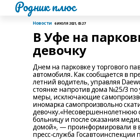
Родник плюс
Новости
6 ИЮЛЯ 2021, 05:27
В Уфе на парко
девочку
Днем на парковке у торгового па
автомобиля. Как сообщается в пр
летний водитель, управляя Daew
стоянке напротив дома №25/3 по
меры, исключающие самопроизво
иномарка самопроизвольно скати
девочку.«Несовершеннолетнюю с
больницу и после оказания мед
домой», — проинформировали в 
пресс-служба Госавтоинспекции 