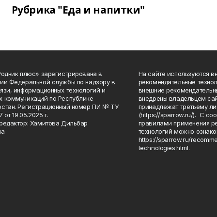
Рубрика "Еда и напитки"
Родник плюс» зарегистрирована в
На сайте используются в
ии Федеральной службы по надзору в
рекомендательные технол
язи, информационных технологий и
внешние рекомендательн
 коммуникаций по Республике
внедрены владельцем сай
стан. Регистрационный номер ПИ № ТУ
принадлежат третьему ли
7 от 19.05.2025 г.
(https://sparrow.ru/). С 
редактор: Хамитова Дильбар
правилами применения р
на
технологий можно ознако
https://sparrow.ru/recomm
technologies.html.