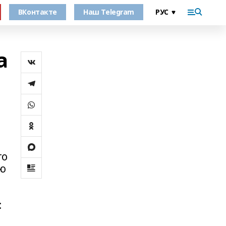
ВКонтакте
Наш Telegram
а
го
ю
: