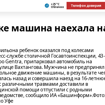
+25 °С
Телефон доверия
Облачно
вке машина наехала н
вильона ребенок оказался под колесами
есс-службе столичной Госавтоинспекции, 43-
oo Gentra, припарковал автомобиль на
 улице Вахтангова. Мужчина не предпринял
льное движение машины, в результате че
лась назад и совершила наезд на 16-летню
 различными травмами доставили в
ицинской помощи отпустили с родными
ведомстве, сообщило ИА «Башинформ».Фото
по Уфе