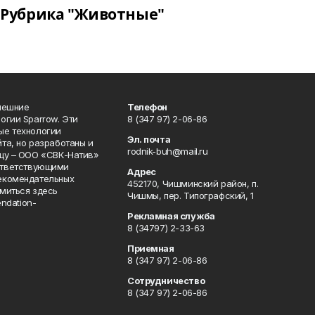
Рубрика "Животные"
нешние
Телефон
огии Sparrow. Эти
8 (347 97) 2-06-86
ые технологии
Эл. почта
та, но разработаны и
rodnik-buh@mail.ru
цу – ООО «СВК-Натив»
соответствующими
Адрес
екомендательных
452170, Чишминский район, п.
миться здесь
Чишмы, пер. Типографский, 1
endation-
Рекламная служба
8 (34797) 2-33-63
Приемная
8 (347 97) 2-06-86
Сотрудничество
8 (347 97) 2-06-86