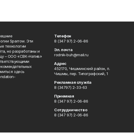
нешние
Телефон
огии Sparrow. Эти
8 (347 97) 2-06-86
ые технологии
Эл. почта
та, но разработаны и
rodnik-buh@mail.ru
цу – ООО «СВК-Натив»
соответствующими
Адрес
екомендательных
452170, Чишминский район, п.
миться здесь
Чишмы, пер. Типографский, 1
endation-
Рекламная служба
8 (34797) 2-33-63
Приемная
8 (347 97) 2-06-86
Сотрудничество
8 (347 97) 2-06-86