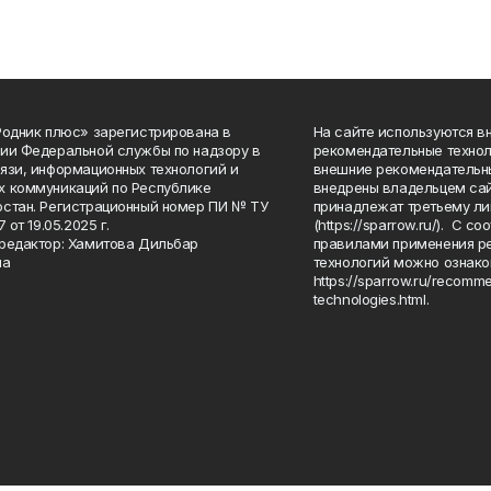
Родник плюс» зарегистрирована в
На сайте используются в
ии Федеральной службы по надзору в
рекомендательные технол
язи, информационных технологий и
внешние рекомендательн
 коммуникаций по Республике
внедрены владельцем сай
стан. Регистрационный номер ПИ № ТУ
принадлежат третьему ли
7 от 19.05.2025 г.
(https://sparrow.ru/). С 
редактор: Хамитова Дильбар
правилами применения р
на
технологий можно ознако
https://sparrow.ru/recomm
technologies.html.