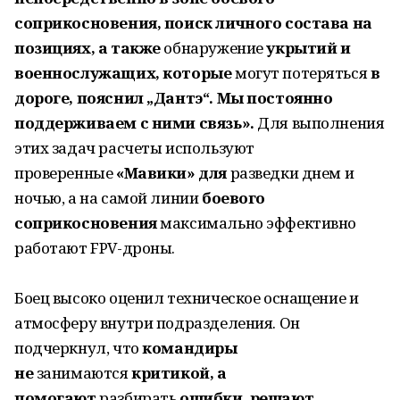
соприкосновения, поиск личного состава на
позициях, а также
обнаружение
укрытий и
военнослужащих, которые
могут потеряться
в
дороге, пояснил „Дантэ“. Мы постоянно
поддерживаем с ними связь».
Для выполнения
этих задач расчеты используют
проверенные
«Мавики» для
разведки днем и
ночью, а на самой линии
боевого
соприкосновения
максимально эффективно
работают FPV-дроны.
Боец высоко оценил техническое оснащение и
атмосферу внутри подразделения. Он
подчеркнул, что
командиры
не
занимаются
критикой, а
помогают
разбирать
ошибки, решают