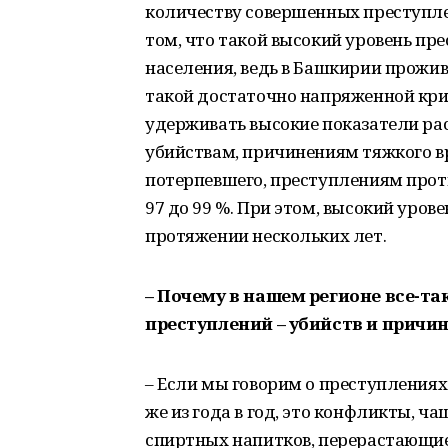
количеству совершенных преступлени
том, что такой высокий уровень пр
населения, ведь в Башкирии прожива
такой достаточно напряженной кри
удерживать высокие показатели ра
убийствам, причинениям тяжкого в
потерпевшего, преступлениям прот
97 до 99 %. При этом, высокий уро
протяжении нескольких лет.
– Почему в нашем регионе все-та
преступлений – убийств и причи
– Если мы говорим о преступлениях
же из года в год, это конфликты, ч
спиртных напитков, перерастающие 