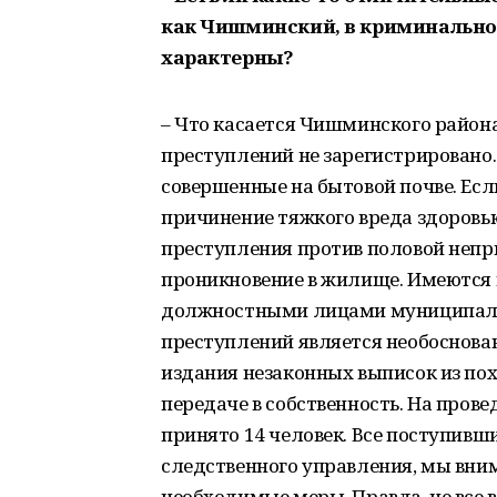
как Чишминский, в криминальном
характерны?
– Что касается Чишминского района
преступлений не зарегистрировано
совершенные на бытовой почве. Если
причинение тяжкого вреда здоровь
преступления против половой непри
проникновение в жилище. Имеются
должностными лицами муниципальн
преступлений является необоснова
издания незаконных выписок из пох
передаче в собственность. На про
принято 14 человек. Все поступивш
следственного управления, мы вни
необходимые меры. Правда, не все 