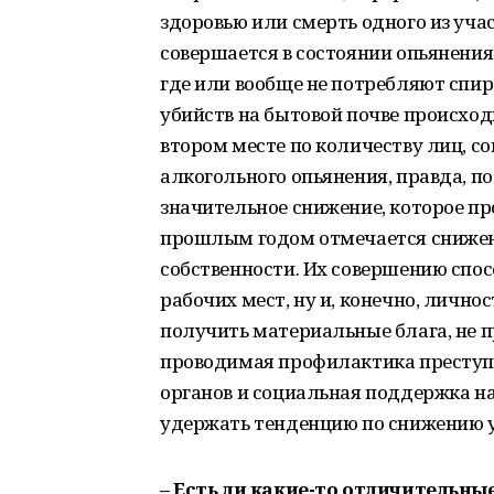
здоровью или смерть одного из уча
совершается в состоянии опьянения. 
где или вообще не потребляют спир
убийств на бытовой почве происход
втором месте по количеству лиц, с
алкогольного опьянения, правда, п
значительное снижение, которое про
прошлым годом отмечается снижен
собственности. Их совершению спос
рабочих мест, ну и, конечно, лично
получить материальные блага, не п
проводимая профилактика преступ
органов и социальная поддержка на
удержать тенденцию по снижению у
– Есть ли какие-то отличительн