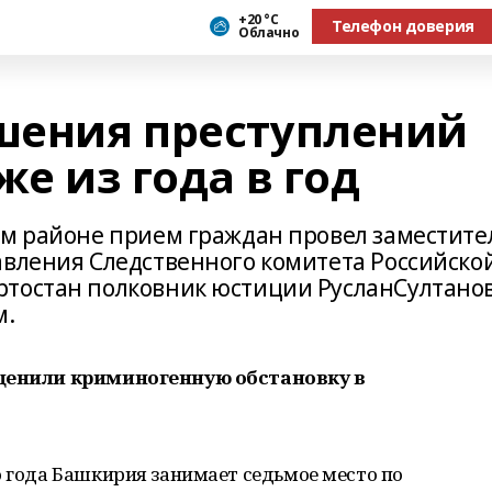
+20 °С
Телефон доверия
Облачно
шения преступлений
же из года в год
ом районе прием граждан провел заместите
авления Следственного комитета Российско
ртостан полковник юстиции РусланСултанов
м.
 оценили криминогенную обстановку в
о года Башкирия занимает седьмое место по