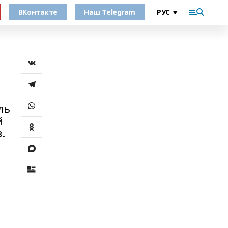
ВКонтакте
Наш Telegram
ль
й
.