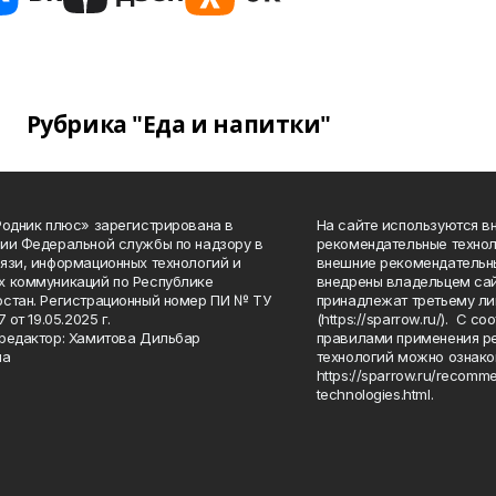
Рубрика "Еда и напитки"
Родник плюс» зарегистрирована в
На сайте используются в
ии Федеральной службы по надзору в
рекомендательные технол
язи, информационных технологий и
внешние рекомендательн
 коммуникаций по Республике
внедрены владельцем сай
стан. Регистрационный номер ПИ № ТУ
принадлежат третьему ли
7 от 19.05.2025 г.
(https://sparrow.ru/). С 
редактор: Хамитова Дильбар
правилами применения р
на
технологий можно ознако
https://sparrow.ru/recomm
technologies.html.