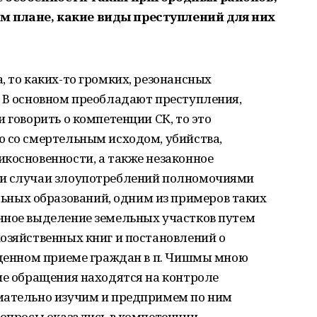
 плане, какие виды преступлений для них
, то каких-то громких, резонансных
. В основном преобладают преступления,
 говорить о компетенции СК, то это
ю со смертельным исходом, убийства,
косновенности, а также незаконное
 и случаи злоупотреблений полномочиями
ых образований, одним из примеров таких
нное выделение земельных участков путем
озяйственных книг и постановлений о
веденном приеме граждан в п. Чишмы мною
ие обращения находятся на контроле
мательно изучим и предпримем по ним
вопросы оказались в компетенции