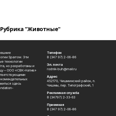
Рубрика "Животные"
нешние
Телефон
огии Sparrow. Эти
8 (347 97) 2-06-86
ые технологии
Эл. почта
та, но разработаны и
rodnik-buh@mail.ru
цу – ООО «СВК-Натив»
соответствующими
Адрес
екомендательных
452170, Чишминский район, п.
миться здесь
Чишмы, пер. Типографский, 1
endation-
Рекламная служба
8 (34797) 2-33-63
Приемная
8 (347 97) 2-06-86