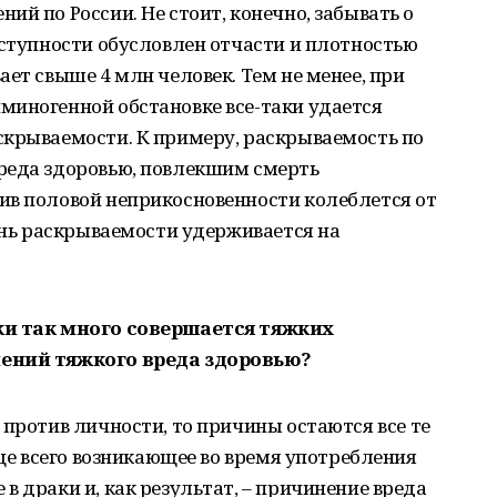
й по России. Не стоит, конечно, забывать о
еступности обусловлен отчасти и плотностью
ет свыше 4 млн человек. Тем не менее, при
миногенной обстановке все-таки удается
скрываемости. К примеру, раскрываемость по
реда здоровью, повлекшим смерть
ив половой неприкосновенности колеблется от
вень раскрываемости удерживается на
ки так много совершается тяжких
нений тяжкого вреда здоровью?
 против личности, то причины остаются все те
аще всего возникающее во время употребления
в драки и, как результат, – причинение вреда