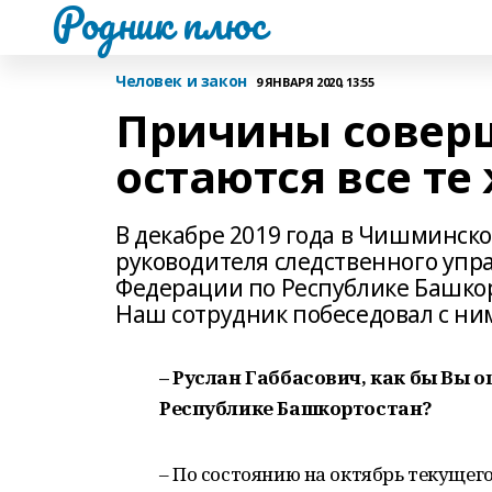
Родник плюс
Человек и закон
9 ЯНВАРЯ 2020, 13:55
Причины совер
остаются все те 
В декабре 2019 года в Чишминск
руководителя следственного упр
Федерации по Республике Башко
Наш сотрудник побеседовал с ни
– Руслан Габбасович, как бы Вы
Республике Башкортостан?
– По состоянию на октябрь текущег