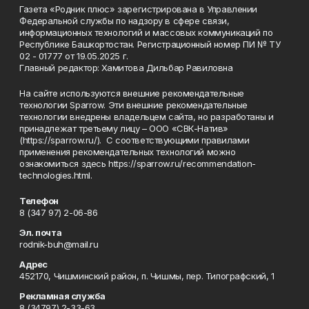
Газета «Родник плюс» зарегистрирована в Управлении
Федеральной службы по надзору в сфере связи,
информационных технологий и массовых коммуникаций по
Республике Башкортостан. Регистрационный номер ПИ № ТУ
02 - 01777 от 19.05.2025 г.
Главный редактор: Хамитова Дильбар Равиловна
На сайте используются внешние рекомендательные
технологии Sparrow. Эти внешние рекомендательные
технологии внедрены владельцем сайта, но разработаны и
принадлежат третьему лицу – ООО «СВК-Натив»
(https://sparrow.ru/). С соответствующими правилами
применения рекомендательных технологий можно
ознакомиться здесь https://sparrow.ru/recommendation-
technologies.html.
Телефон
8 (347 97) 2-06-86
Эл. почта
rodnik-buh@mail.ru
Адрес
452170, Чишминский район, п. Чишмы, пер. Типографский, 1
Рекламная служба
8 (34797) 2-33-63