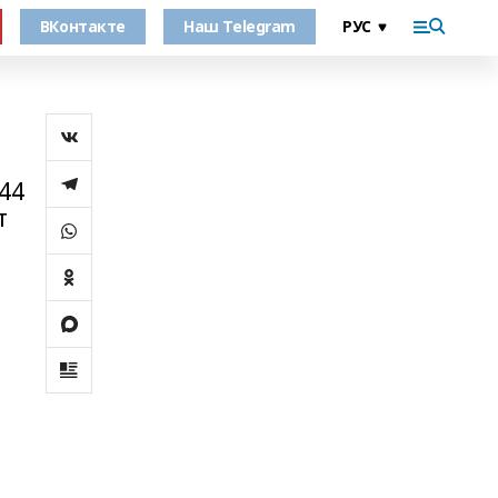
ВКонтакте
Наш Telegram
44
т