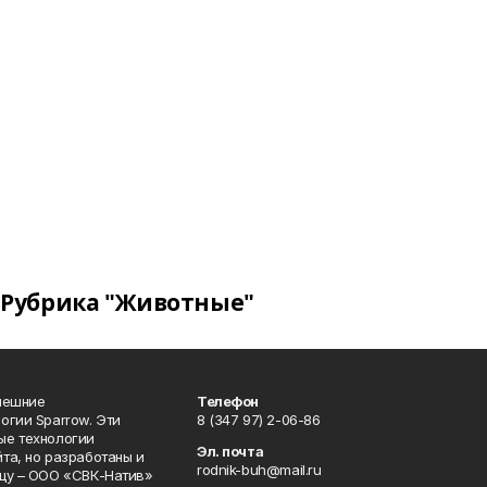
Рубрика "Животные"
нешние
Телефон
огии Sparrow. Эти
8 (347 97) 2-06-86
ые технологии
Эл. почта
та, но разработаны и
rodnik-buh@mail.ru
цу – ООО «СВК-Натив»