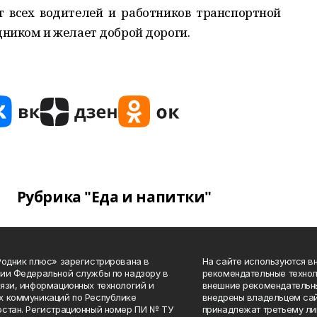
т всех водителей и работников транспортной
ником и желает доброй дороги.
Рубрика "Еда и напитки"
Родник плюс» зарегистрирована в
На сайте используются в
ии Федеральной службы по надзору в
рекомендательные технол
язи, информационных технологий и
внешние рекомендательн
 коммуникаций по Республике
внедрены владельцем сай
стан. Регистрационный номер ПИ № ТУ
принадлежат третьему ли