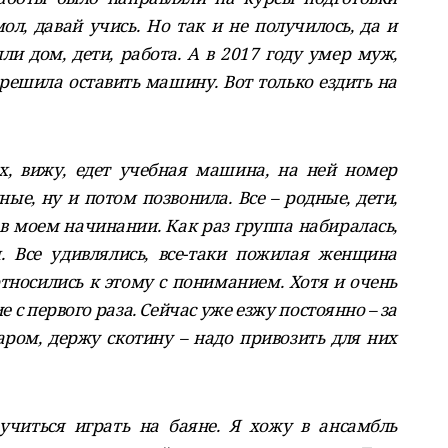
ол, давай учись. Но так и не получилось, да и
ли дом, дети, работа. А в 2017 году умер муж,
решила оставить машину. Вот только ездить на
х, вижу, едет учебная машина, на ней номер
ые, ну и потом позвонила. Все – родные, дети,
 в моем начинании. Как раз группа набиралась,
. Все удивлялись, все-таки пожилая женщина
тносились к этому с пониманием. Хотя и очень
е с первого раза. Сейчас уже езжу постоянно – за
аром, держу скотину – надо привозить для них
учиться играть на баяне. Я хожу в ансамбль