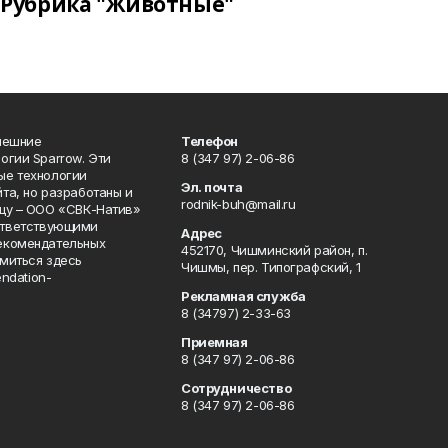
Рубрика "Животные"
нешние
Телефон
огии Sparrow. Эти
8 (347 97) 2-06-86
ые технологии
Эл. почта
та, но разработаны и
rodnik-buh@mail.ru
цу – ООО «СВК-Натив»
соответствующими
Адрес
екомендательных
452170, Чишминский район, п.
миться здесь
Чишмы, пер. Типографский, 1
endation-
Рекламная служба
8 (34797) 2-33-63
Приемная
8 (347 97) 2-06-86
Сотрудничество
8 (347 97) 2-06-86