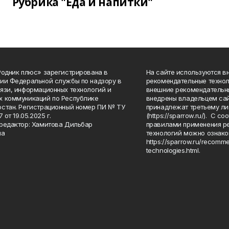
Рубрика "Еда и напитки"
Родник плюс» зарегистрирована в
На сайте используются в
ии Федеральной службы по надзору в
рекомендательные технол
язи, информационных технологий и
внешние рекомендательн
 коммуникаций по Республике
внедрены владельцем сай
стан. Регистрационный номер ПИ № ТУ
принадлежат третьему ли
7 от 19.05.2025 г.
(https://sparrow.ru/). С 
редактор: Хамитова Дильбар
правилами применения р
на
технологий можно ознако
https://sparrow.ru/recomm
technologies.html.