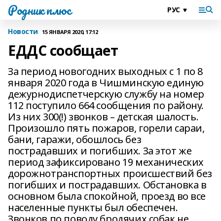
Родник плюс
Новости
15 ЯНВАРЯ 2020, 17:12
ЕДДС сообщает
За период новогодних выходных с 1 по 8
января 2020 года в Чишминскую единую
дежурно­диспетчерскую службу на номер
112 поступило 664 сообщения по району.
Из них 300(!) звонков – детская шалость.
Произошло пять пожаров, горели сараи,
бани, гаражи, обошлось без
пострадавших и погибших. За этот же
период зафиксировано 19 механических
дорожно­транспортных происшествий без
погибших и пострадавших. Обстановка в
основном была спокойной, проезд во все
населенные пункты был обеспечен.
Звонков по поводу бродячих собак не