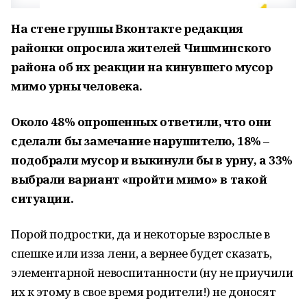
На стене группы Вконтакте редакция
районки опросила жителей Чишминского
района об их реакции на кинувшего мусор
мимо урны человека.
Около 48% опрошенных ответили, что они
сделали бы замечание нарушителю, 18% –
подобрали мусор и выкинули бы в урну, а 33%
выбрали вариант «пройти мимо» в такой
ситуации.
Порой подростки, да и некоторые взрослые в
спешке или из­за лени, а вернее будет сказать,
элементарной невоспитанности (ну не приучили
их к этому в свое время родители!) не доносят